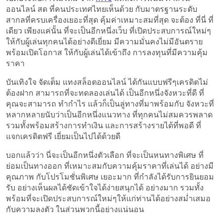
ออนไลน์ สด ที่คนประเทศไทยเห็นด้วย กับมาตรฐานระดับ
สากลที่ครบเครื่องเยอะที่สุด คุ้มค่าเหมาะสมที่สุด จะต้อง ที่นี่ ที่
เดียว เพียงแค่นั้น ที่จะเป็นอีกหนึ่งเว็บ ที่เปิดประสบการณ์ใหม่ๆ
ให้กับผู้เล่นทุกคนได้อย่างดีเยี่ยม มีความมั่นคงไม่มีอันตราย
พร้อมเปิดโอกาส ให้กับผู้เล่นได้เข้าถึง การลงทุนที่มีความคุ้ม
ราคา
บันเทิงใจ จัดเต็ม แทงสล็อตออนไลน์ ได้กันแบบฟรีๆเครดิตไม่
ต้องฝาก สามารถที่จะทดลองเล่นได้ เป็นอีกหนึ่งจังหวะที่ดี ที่
คุณจะสามารถ ทำกำไร แล้วก็เป็นลู่ทางที่มาพร้อมกับ จังหวะที่
หลากหลายนับว่าเป็นอีกหนึ่งแนวทาง ที่ทุกคนไม่สมควรพลาด
รวมทั้งพร้อมสร้างการทำเงิน และการสร้างรายได้ที่พอดี ที่
แจกเครดิตฟรี เยี่ยมเป็นไปได้ด้วยดี
บอกแล้วว่า นี่จะเป็นอีกหนึ่งตัวเลือก ที่จะเป็นหนทางพิเศษ ที่
ย่อมเป็นทางออก ที่เหมาะสมกับความคุ้มราคาที่เล่นได้ อย่างมี
คุณภาพ กับโปรโมชั่นพิเศษ เยอะมาก ที่กำลังได้รับการยินยอม
รับ อย่างเห็นผลได้ชัดเข้าใจได้ง่ายสนุกได้ อย่างมาก รวมทั้ง
พร้อมที่จะเปิดประสบการณ์ใหม่ๆให้แก่ท่านได้อย่างสม่ำเสมอ
กับความลงตัว ในส่วนพวกนี้อย่างแน่นอน