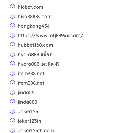
hi6bet.com
hiso8888s.com
hongkong456
https://www.mfj889xx.com/
hubbet168.com
hydra888 สล็อต
hydra888 เครดิตฟรี
item388.net
item388.net
jinda55
jinda888
Joker123
joker123th
Joker123th.com