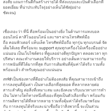
สงสัย แถมการันตีกันสร้างรายได้ ที่ส่งแบบและเป็นตัวเลือกที่
ยอดเยี่ยม ที่น่าประทับใจ{อย่างเห็นได้ชัด|อย่าง
ชัดเจน}
เชื่อเถอะว่า ที่นี่ คือพร้อมเป็นอย่างยิ่ง ในด้านการแทงบอล
ออนไลน์ คาสิโนออนไลน์ และฯลฯ ผ่านโทรศัพท์มือ
ถือ คอมพิวเตอร์ แท็บเล็ต โทรศัพท์มือถือ ทุกรุ่น ทุกแบรนด์ จัด
เต็มได้เลย ที่พร้อมจะ support คุณทุกเครื่องไม้เครื่องมืออย่าง
แน่นอน เป็นเว็บไซต์ตรง ที่ดูแลอย่างดีทุกปัญหา ตลอดเวลา ทุก
ปริศนา คณะทำงานคอยให้บริการ อย่างเต็มความสามารถกับ
การพนันที่ดีได้มากที่สุด กับการเดิมพันที่คุ้มค่าได้จริง รวมทั้ง
พร้อมแล้ว สำหรับคุณอย่างแน่นอน
m98
เป็นช่องทางที่ดีอย่างไม่ต้องสงสัย ที่คุณสามารถเข้าถึง
การลงทุนที่คุ้มค่า เป็นทางเลือกที่สุดยอด ที่หลากหลายต่อ
สาระสำคัญ ต่อสิ่งที่เหมาะสม และยังคงมากับแนวทางการทำ
เงิน ไม่ทางใดก็ทางหนึ่งที่เยอะที่สุดเป็นตัวเลือกที่มา พร้อมกับ
การผลิตรายได้ที่หลากหลาย รวมทั้งคุ้มค่าได้จริงมาพร้อม
กับ การลงทุนได้จริงและน่าเชื่อถือว่าสิ่งพวกนี้ จะเป็นส่วน