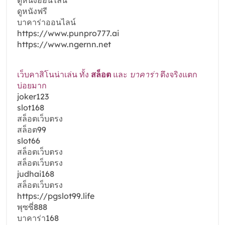
ดูหนังออนไลน์
ดูหนังฟรี
บาคาร่าออนไลน์
https://www.punpro777.ai
https://www.ngernn.net
เว็บคาสิโนน่าเล่น ทั้ง
สล็อต
และ
บาคาร่า
ตึงจริงแตก
บ่อยมาก
joker123
slot168
สล็อตเว็บตรง
สล็อต99
slot66
สล็อตเว็บตรง
สล็อตเว็บตรง
judhai168
สล็อตเว็บตรง
https://pgslot99.life
พุซซี่888
บาคาร่า168