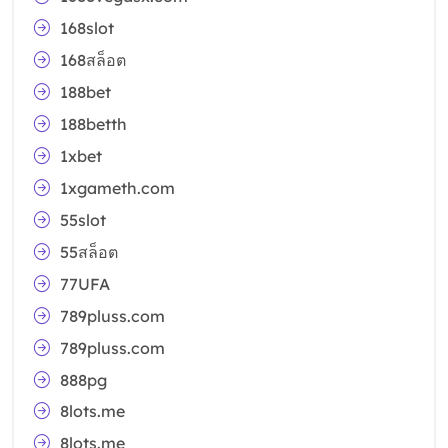
168slot
168สล็อต
188bet
188betth
1xbet
1xgameth.com
55slot
55สล็อต
77UFA
789pluss.com
789pluss.com
888pg
8lots.me
8lots.me