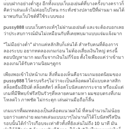
แบบฝากอย่างต่ำสูง อีกทั้งแบบเว็บเอเย่นต์ที่บางครั้งบางคราวก็
คิดว่าเล่นแล้วไม่ค่อยไปไหน กระทั่งช่วงปลายปีที่ผ่านมา ผมได้
มาพบกับเว็บไซต์ที่ใช้ระบบของ
pussy888 แบบเว็บตรงแท้ๆไม่ผ่านเอเย่นต์ และจะต้องบอกเลย
ว่าประสบการณ์มันไม่เหมือนกับที่เคยพบมาแบบแจ่มแจ้งมาก
“ไม่มีอย่างต่ำ” ฝากแค่หลักสิบก็เล่นได้ สำหรับคนที่ต้องการ
ลองระบบ อยากทดลองเกมก่อน ไม่ต้องเสี่ยงเงินใหญ่ ตรงนี้
ตอบปัญหามาก ผมเริ่มจากเงินไม่กี่ร้อย ตั้งใจเพียงแค่ว่าเข้ามา
ลองเกมได้รับความนิยมๆดูกร
เพียงพอเข้าไปหน้าเกม สิ่งที่มองเห็นคือรวมเกมยอดนิยมของ
pussy888 ไว้ครบจริงๆไม่ว่าจะเป็นสล็อตผลไม้แบบคลาสสิก
สล็อตธีมอียิปต์ สล็อตสัตว์ สล็อตโบนัสแตกกระจาย หรือแม้แต่
เกมที่มีฟีพบร์ฟรีสปินรัวๆที่หลายคนตามหา ผมชอบตรงที่เกม
โหลดไว ภาพชัด ไม่กระตุก เล่นผ่านมือถือก็ลื่น
เกมแรกที่ผมทดลองเป็นสล็อตแนวผลไม้ ที่คนจำนวนไม่น้อย
บอกว่าแตกง่าย ผมกดเล่นแบบเบาๆไม่นานก็ได้โบนัสฟรีสปิน
รอบนั้นได้กำไรเกือบจะเท่าตัวทั้งที่ยังเล่นไม่ถึง 10 นาที มัน