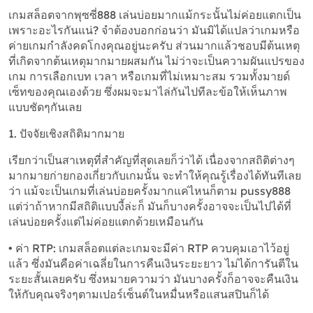
เกมสล็อตจากพุซซี่888 เล่นบ่อยมากแม้กระนั้นไม่ค่อยแตกเป็น
เพราะอะไรกันแน่? จำต้องบอกก่อนว่า มันมิได้แปลว่าเกมหรือ
ค่ายเกมกำลังคดโกงคุณอยู่นะครับ ส่วนมากแล้วชอบมีต้นเหตุ
ที่เกิดจากต้นเหตุมากมายผสมกัน ไม่ว่าจะเป็นความผันแปรของ
เกม การเลือกเบท เวลา หรือเกมที่ไม่เหมาะสม รวมทั้งมายด์
เซ็ทของคุณเองด้วย ซึ่งผมจะมาไล่กันไปทีละข้อให้เห็นภาพ
แบบชัดๆกันเลย
1. ปัจจัยเชิงสถิติมากมาย
เรียกว่าเป็นสาเหตุที่สำคัญที่สุดเลยก็ว่าได้ เนื่องจากสถิติต่างๆ
มากมายก่ายกองเกี่ยวกับเกมนั้น จะทำให้คุณรู้เรื่องได้ทันทีเลย
ว่า แม้จะเป็นเกมที่เล่นบ่อยครั้งมากแค่ไหนก็ตาม pussy888
แต่ว่าถ้าหากมีสถิติแบบงี้ล่ะก็ มันก็บางครั้งอาจจะเป็นไปได้ที่
เล่นบ่อยครั้งแต่ไม่ค่อยแตกด้วยเหมือนกัน
• ค่า RTP: เกมสล็อตแต่ละเกมจะมีค่า RTP ควบคุมเอาไว้อยู่
แล้ว ซึ่งมันคือค่าเฉลี่ยในการคืนเงินระยะยาว ไม่ได้การันตีใน
ระยะสั้นเลยครับ ซึ่งหมายความว่า มันบางครั้งก็อาจจะคืนเงิน
ให้กับคุณจริงๆตามเปอร์เซ็นต์ในหมื่นหรือแสนสปินก็ได้