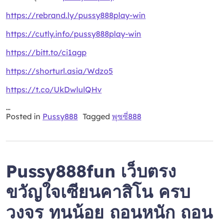
https://rebrand.ly/pussy888play-win
https://cutly.info/pussy888play-win
https://bitt.to/ci1agp
https://shorturl.asia/Wdzo5
https://t.co/UkDwlulQHv
…
Posted in
Pussy888
Tagged
พุซซี่888
Pussy888fun เว็บตรง
ขวัญใจเซียนคาสิโน ครบ
วงจร ทุนน้อย ถอนหนัก ถอน