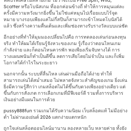
ฟีพบร์พิเศษในหลายเกม ไม่ว่าจะเป็น Free Spin, Wild,
Scatter หรือโบนัสเกม ที่ออกค่อนข้างถี่ ทำให้การหมุนแต่ละ
ครั้งมีความหวังมากยิ่งขึ้น ไม่ใช่แค่หมุนไปเรื่อยแบบไร้จุด
หมาย บางรอบเพียงแค่ไม่กี่สปินก็สามารถเข้าโหมดโบนัสได้
แล้ว ซึ่งสร้างความตื่นเต้นและเพิ่มช่องทางรับรางวัลแบบแน่ชัด
อีกอย่างที่ทำให้มุมมองเปลี่ยนไปคือ การทดลองเล่นก่อนลงทุน
จริง ทำให้ผมได้เรียนรู้จังหวะของเกม รู้เรื่องว่าตอนไหนเกม
กำลังจ่าย และก็ตอนไหนควรพัก พอเพียงเริ่มจับทางได้ การ
วางแผนพนันก็ทำเป็นดีขึ้น ลดการเสียโดยไม่จำเป็น และก็เพิ่ม
โอกาสได้กำไรในระยะยาว
นอกจากนั้น ระบบที่ลื่นไหล เล่นผ่านมือถือได้ง่าย ทำให้
สามารถเล่นได้สม่ำเสมอ ไม่พลาดจังหวะสำคัญของเกม ยิ่งเล่น
ยิ่งมีความรู้สึกว่า เกมสล็อตไม่ได้ขึ้นกับดวงเพียงอย่างเดียว แต่
ขึ้นกับการสังเกต การเลือกเกมที่มีฟีเจอร์ดี รวมทั้งการบริหาร
เงินอย่างมีแผนในการด้วย
pussy888fun รวมเกมได้รับความนิยม เว็บสล็อตแท้ ไม่มีอย่าง
ต่ำ ไม่ผ่านเอเย่นต์ 2026 แตกง่ายแตกหนัก
ถูกใจเล่นสล็อตออนไลน์มานาน ลองหลายเว็บ หลายค่าย ทั้งยัง