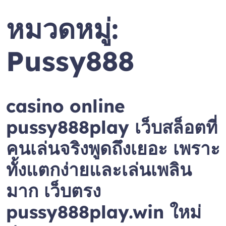
หมวดหมู่:
Pussy888
casino online
pussy888play เว็บสล็อตที่
คนเล่นจริงพูดถึงเยอะ เพราะ
ทั้งแตกง่ายและเล่นเพลิน
มาก เว็บตรง
pussy888play.win ใหม่