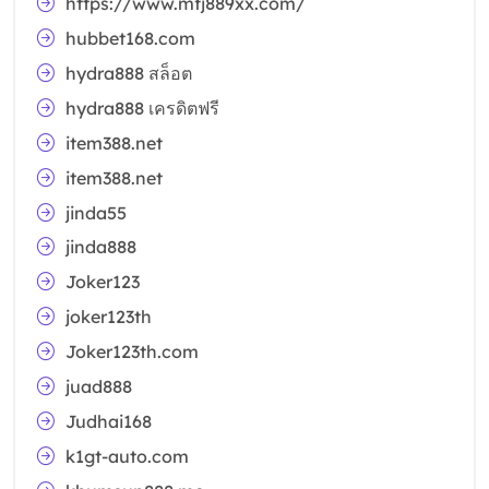
https://www.mfj889xx.com/
hubbet168.com
hydra888 สล็อต
hydra888 เครดิตฟรี
item388.net
item388.net
jinda55
jinda888
Joker123
joker123th
Joker123th.com
juad888
Judhai168
k1gt-auto.com