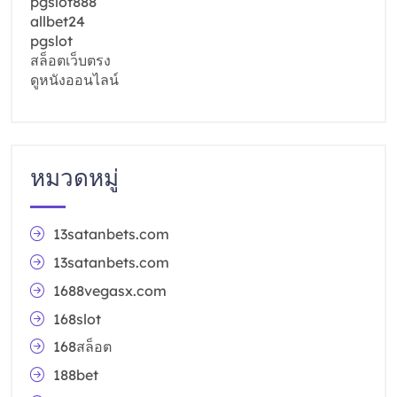
pgslot888
allbet24
pgslot
สล็อตเว็บตรง
ดูหนังออนไลน์
หมวดหมู่
13satanbets.com
13satanbets.com
1688vegasx.com
168slot
168สล็อต
188bet