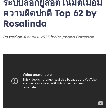
ระบบล็อกยูสอัตโนมัติเมื่อมี
ความผิดปกติ Top 62 by
Rosalinda
Posted on
4 ตุลาคม 2025
by
Raymond Patterson