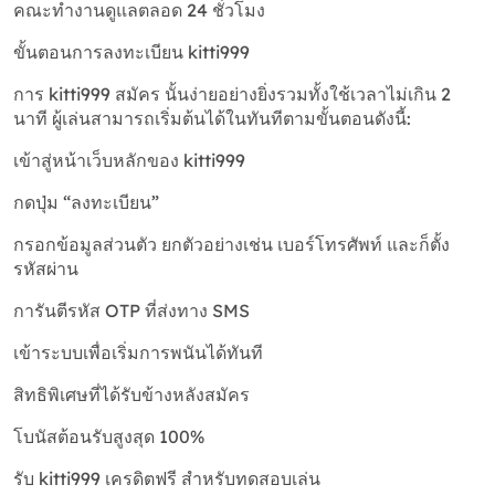
คณะทำงานดูแลตลอด 24 ชั่วโมง
ขั้นตอนการลงทะเบียน kitti999
การ kitti999 สมัคร นั้นง่ายอย่างยิ่งรวมทั้งใช้เวลาไม่เกิน 2
นาที ผู้เล่นสามารถเริ่มต้นได้ในทันทีตามขั้นตอนดังนี้:
เข้าสู่หน้าเว็บหลักของ kitti999
กดปุ่ม “ลงทะเบียน”
กรอกข้อมูลส่วนตัว ยกตัวอย่างเช่น เบอร์โทรศัพท์ และก็ตั้ง
รหัสผ่าน
การันตีรหัส OTP ที่ส่งทาง SMS
เข้าระบบเพื่อเริ่มการพนันได้ทันที
สิทธิพิเศษที่ได้รับข้างหลังสมัคร
โบนัสต้อนรับสูงสุด 100%
รับ kitti999 เครดิตฟรี สำหรับทดสอบเล่น