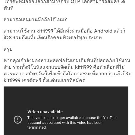
โทรศัพท์มือถือแล้วก็สามารถรับ OTP ได้ก็สามารถสมัครได้
ทันที
สามารถเล่นผ่านมือถือได้ไหม?
สามารถใช้งาน kitti999 ได้อีกทั้งผ่านมือถือ Android แล้วก็
iOS รวมถึงแท็บเล็ตหรือคอมพิวเตอร์ทุกประเภท
สรุป
หากคุณกำลังมองหาแพลตฟอร์มเกมเดิมพันที่ปลอดภัย ใช้งาน
ง่าย รวมทั้งมีโบนัสแจกแบบจัดเต็ม kitti999 คือตัวเลือกที่ไม่
ควรพลาด สมัครวันนี้เพื่อเข้าถึงโอกาสชนะที่มากกว่า แล้วก็รับ
kitti999 เครดิตฟรี ตั้งแต่หนแรกที่สมัคร