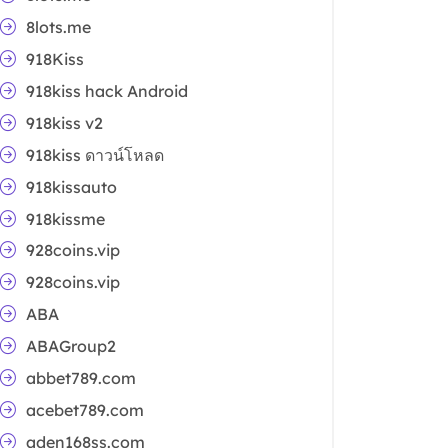
8lots.me
918Kiss
918kiss hack Android
918kiss v2
918kiss ดาวน์โหลด
918kissauto
918kissme
928coins.vip
928coins.vip
ABA
ABAGroup2
abbet789.com
acebet789.com
aden168ss.com