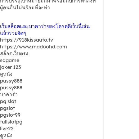
การบรรลุเป้าหมายมักมาพร้อมกับการทำสิ่งที่
ผู้คนอื่นไม่พร้อมที่จะทำ
เว็บสล็อตและบาคาร่าของโครตดีเว็บนี้เล่น
แล้วรวยจัดๆ
https://918kissauto.tv
https://www.madoohd.com
สล็อตเว็บตรง
sagame
joker 123
ดูหนัง
pussy888
pussy888
บาคาร่า
pg slot
pgslot
pgslot99
fullslotpg
live22
ดูหนัง