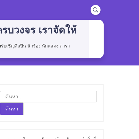
ครบวงจร เราจัดให้
อมรับเชิญศิลปิน นักร้อง นักแสดง ดารา
ค้นหา
สำหรับ: