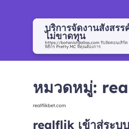
Skip
to
content
บริการจัดงานสังสรรค
ไม่ขาดทุน
https://botanistdallas.com รับจัดคอนเสิร์ต งา
พิธีกร Pretty MC ที่คุณต้องการ
หมวดหมู่:
rea
realflikbet.com
realflik เข้าสู่ระ