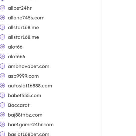
allbet24hr
allone745s.com
allstar168.me
allstar168.me
alot66
alot666
ambnovabet.com
asb9999.com
autoslot16888.com
babet555.com
Baccarat
baj88thbz.com
bar4game24hr.com
baslot168bet.com