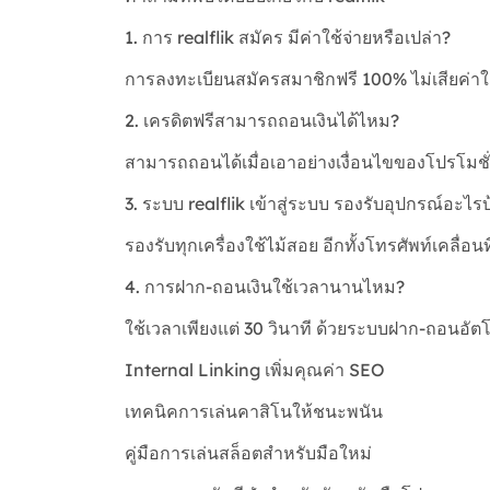
1. การ realflik สมัคร มีค่าใช้จ่ายหรือเปล่า?
การลงทะเบียนสมัครสมาชิกฟรี 100% ไม่เสียค่าใช้
2. เครดิตฟรีสามารถถอนเงินได้ไหม?
สามารถถอนได้เมื่อเอาอย่างเงื่อนไขของโปรโมชั
3. ระบบ realflik เข้าสู่ระบบ รองรับอุปกรณ์อะไรบ
รองรับทุกเครื่องใช้ไม้สอย อีกทั้งโทรศัพท์เคลื่อน
4. การฝาก-ถอนเงินใช้เวลานานไหม?
ใช้เวลาเพียงแต่ 30 วินาที ด้วยระบบฝาก-ถอนอัตโ
Internal Linking เพิ่มคุณค่า SEO
เทคนิคการเล่นคาสิโนให้ชนะพนัน
คู่มือการเล่นสล็อตสำหรับมือใหม่