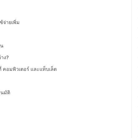
จ่ายเพิ่ม
่น
้าง?
ที่ คอมพิวเตอร์ และแท็บเล็ต
นมัติ