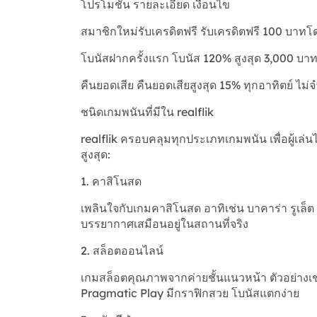
โปรโมชั่น รายละเอียด เงื่อนไข
สมาชิกใหม่รับเครดิตฟรี รับเครดิตฟรี 100 บาทโด
โบนัสฝากครั้งแรก โบนัส 120% สูงสุด 3,000 บา
คืนยอดเสีย คืนยอดเสียสูงสุด 15% ทุกอาทิตย์ ไม่
ชนิดเกมพนันที่มีใน realflik
realflik ครอบคลุมทุกประเภทเกมพนัน เพื่อผู้เล่
สูงสุด:
1. คาสิโนสด
เพลินใจกับเกมคาสิโนสด อาทิเช่น บาคาร่า รูเล็
บรรยากาศเสมือนอยู่ในสถานที่จริง
2. สล็อตออนไลน์
เกมสล็อตคุณภาพจากค่ายชั้นแนวหน้า ตัวอย่างเช
Pragmatic Play มีกราฟิกสวย โบนัสแตกง่าย