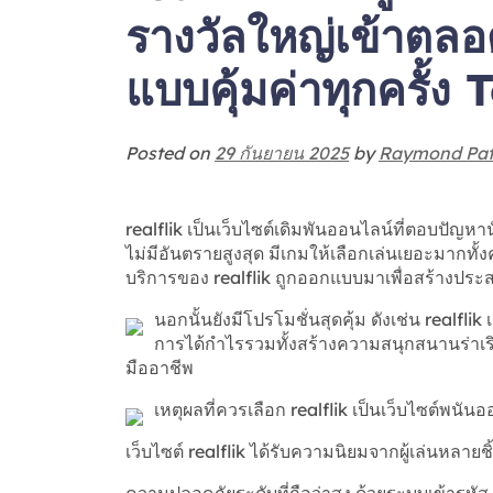
รางวัลใหญ่เข้าตล
แบบคุ้มค่าทุกครั้
Posted on
29 กันยายน 2025
by
Raymond Pat
realflik เป็นเว็บไซต์เดิมพันออนไลน์ที่ตอบปัญหา
ไม่มีอันตรายสูงสุด มีเกมให้เลือกเล่นเยอะมากทั้
บริการของ realflik ถูกออกแบบมาเพื่อสร้างประสบการ
นอกนั้นยังมีโปรโมชั่นสุดคุ้ม ดังเช่น realflik 
การได้กำไรรวมทั้งสร้างความสนุกสนานร่าเริงโ
มืออาชีพ
เหตุผลที่ควรเลือก realflik เป็นเว็บไซต์พนัน
เว็บไซต์ realflik ได้รับความนิยมจากผู้เล่นหลายช
ความปลอดภัยระดับที่ถือว่าสูง ด้วยระบบเข้ารหัส 