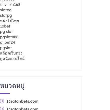
บาคาร่า168
slotxo
slotpg
หนังโป๊ไทย
1xbet
pg slot
pgslot888
allbet24
pgslot
สล็อตเว็บตรง
ดูหนังออนไลน์
หมวดหมู่
13satanbets.com
13satanbets.com