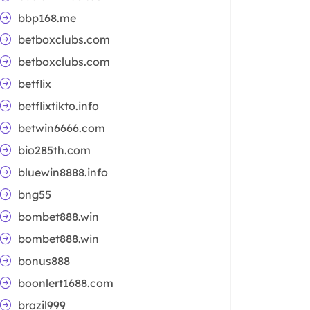
bbp168.me
betboxclubs.com
betboxclubs.com
betflix
betflixtikto.info
betwin6666.com
bio285th.com
bluewin8888.info
bng55
bombet888.win
bombet888.win
bonus888
boonlert1688.com
brazil999