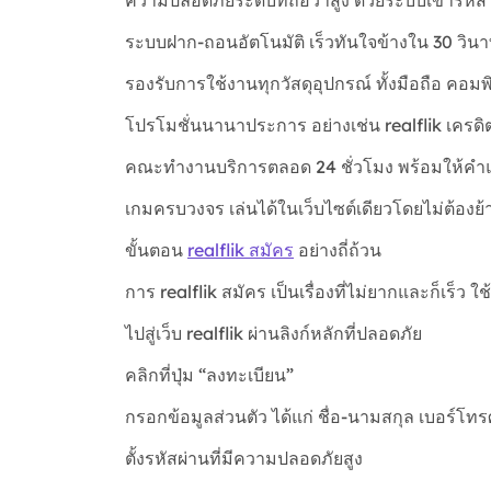
ระบบฝาก-ถอนอัตโนมัติ เร็วทันใจข้างใน 30 วินา
รองรับการใช้งานทุกวัสดุอุปกรณ์ ทั้งมือถือ คอมพิ
โปรโมชั่นนานาประการ อย่างเช่น realflik เครดิ
คณะทำงานบริการตลอด 24 ชั่วโมง พร้อมให้คำ
เกมครบวงจร เล่นได้ในเว็บไซต์เดียวโดยไม่ต้องย้
ขั้นตอน
realflik สมัคร
อย่างถี่ถ้วน
การ realflik สมัคร เป็นเรื่องที่ไม่ยากและก็เร็ว ใช้
ไปสู่เว็บ realflik ผ่านลิงก์หลักที่ปลอดภัย
คลิกที่ปุ่ม “ลงทะเบียน”
กรอกข้อมูลส่วนตัว ได้แก่ ชื่อ-นามสกุล เบอร์โท
ตั้งรหัสผ่านที่มีความปลอดภัยสูง