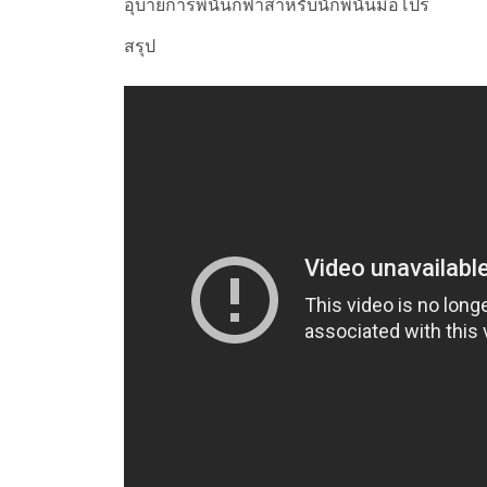
อุบายการพนันกีฬาสำหรับนักพนันมือโปร
สรุป