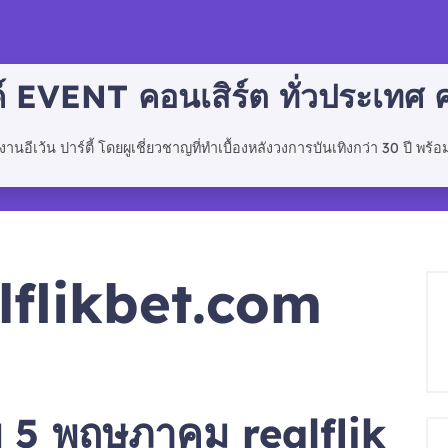
์ EVENT คอนเสิร์ต ทั่วประเทศ 
นอีเว้น ปาร์ตี้ โดยผูเชี่ยวชาญที่ทำเบื้องหลังวงการบันเทิงกว่า 30 ปี พร้
lflikbet.com
บบ 5 พฤษภาคม realflik