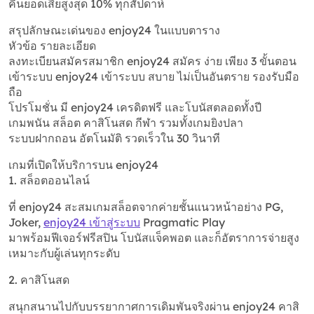
คืนยอดเสียสูงสุด 10% ทุกสัปดาห์
สรุปลักษณะเด่นของ enjoy24 ในแบบตาราง
หัวข้อ รายละเอียด
ลงทะเบียนสมัครสมาชิก enjoy24 สมัคร ง่าย เพียง 3 ขั้นตอน
เข้าระบบ enjoy24 เข้าระบบ สบาย ไม่เป็นอันตราย รองรับมือ
ถือ
โปรโมชั่น มี enjoy24 เครดิตฟรี และโบนัสตลอดทั้งปี
เกมพนัน สล็อต คาสิโนสด กีฬา รวมทั้งเกมยิงปลา
ระบบฝากถอน อัตโนมัติ รวดเร็วใน 30 วินาที
เกมที่เปิดให้บริการบน enjoy24
1. สล็อตออนไลน์
ที่ enjoy24 สะสมเกมสล็อตจากค่ายชั้นแนวหน้าอย่าง PG,
Joker,
enjoy24 เข้าสู่ระบบ
Pragmatic Play
มาพร้อมฟีเจอร์ฟรีสปิน โบนัสแจ็คพอต และก็อัตราการจ่ายสูง
เหมาะกับผู้เล่นทุกระดับ
2. คาสิโนสด
สนุกสนานไปกับบรรยากาศการเดิมพันจริงผ่าน enjoy24 คาสิ