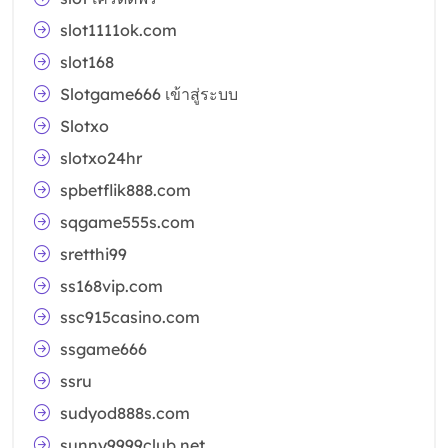
slot1111ok.com
slot168
Slotgame666 เข้าสู่ระบบ
Slotxo
slotxo24hr
spbetflik888.com
sqgame555s.com
sretthi99
ss168vip.com
ssc915casino.com
ssgame666
ssru
sudyod888s.com
sunny9999club.net