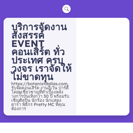
Skip
to
content
บริการจัดงาน
สังสรรค์
EVENT
คอนเสิร์ต ทั่ว
ประเทศ ครบ
วงจร เราจัดให้
ไม่ขาดทุน
https://botanistdallas.com
รับจัดคอนเสิร์ต งานอีเว้น ปาร์ตี้
โดยผูเชี่ยวชาญที่ทำเบื้องหลัง
วงการบันเทิงกว่า 30 ปี พร้อมรับ
เชิญศิลปิน นักร้อง นักแสดง
ดารา พิธีกร Pretty MC ที่คุณ
ต้องการ