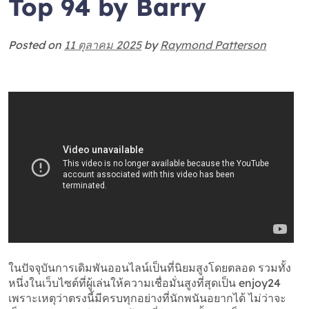
Top 94 by Barry
Posted on
11 ตุลาคม 2025
by
Raymond Patterson
ในปัจจุบันการเดิมพันออนไลน์เป็นที่นิยมสูงโดยตลอด รวมทั้ง
หนึ่งในเว็บไซต์ที่ผู้เล่นให้ความเชื่อมั่นสูงที่สุดเป็น enjoy24
เพราะเหตุว่าตรงนี้มีครบทุกอย่างที่นักพนันอยากได้ ไม่ว่าจะ