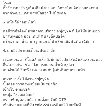
โนสด
ทั้งยังบาคาร่า รูเล็ต เสือมังกร และก็กางล็คแจ็ค ถ่ายทอดสด
จากต่างประเทศ ภาพชัดแจ๋ว ไม่มีสะดุด
3. พนันกีฬาออนไลน์
คอกีฬาจำต้องไม่พลาดกับบริการ enjoy24 ที่เปิดให้พนันบอล
บาสเกตบอล มวย เทนนิส และอีสปอร์ต
พร้อมราคาน้ำมาตรฐานแล้วก็ตัวเลือกเดิมพันที่นานัปการ
4. เกมยิงปลาและก็เกมประจำถิ่น
เว้นแต่เกมคาสิโนหลักแล้ว ยังมีเกมยิงปลาสุดมันส์และเกมท้อง
ถิ่นไทย เช่น ไฮโล ป๊อกกระดอน น้ำเต้าปูปลา
เล่นง่ายได้เงินจริง เหมาะสมกับผู้เล่นที่ชอบความท้า
แนวทางเริ่มใช้งาน enjoy24
ขั้นตอนการลงทะเบียนเป็นสมาชิก
เข้าเว็บ enjoy24
กดปุ่ม “ลงทะเบียน”
กรอกข้อมูลส่วนตัว รวมทั้งการันตี OTP
เข้าสู่ระบบและก็รับ enjoy24 เครดิตฟรี โดยทันที