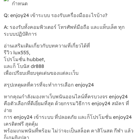
กำหนด
Q: enjoy24 เข้าระบบ รองรับเครื่องมืออะไรบ้าง?
A: รองรับทั้งคอมพิวเตอร์ โทรศัพท์มือถือ และแท็บเล็ต ทุก
ระบบปฏิบัติการ
อ่านเสริมเติมเกี่ยวกับบทความที่เกี่ยวได้ที่
รีวิว lux555,
โปรโมชั่น hubbet,
และก็ โบนัส dr888
เพื่อเปรียบเทียบจุดเด่นของแต่ละเว็บ
สรุปเหตุผลที่ควรที่จะทำการเลือก enjoy24
หากคุณกำลังมองหาเว็บพนันออนไลน์ที่ครบวงจร enjoy24
คือตัวเลือกที่ดีเยี่ยมที่สุด ด้วยกรรมวิธีการ enjoy24 สมัคร ที่
ง่าย
การ enjoy24 เข้าระบบ ที่ปลอดภัย และก็โปรโมชั่น enjoy24
เครดิตฟรี สุดคุ้ม
พร้อมเกมพนันที่พร้อม ไม่ว่าจะเป็นสล็อต คาสิโนสด กีฬา แล้ว
ก็เกมยิงปลา