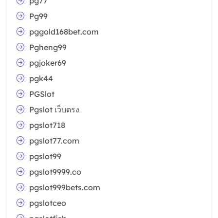
pg77
Pg99
pggold168bet.com
Pgheng99
pgjoker69
pgk44
PGSlot
Pgslot เว็บตรง
pgslot718
pgslot77.com
pgslot99
pgslot9999.co
pgslot999bets.com
pgslotceo