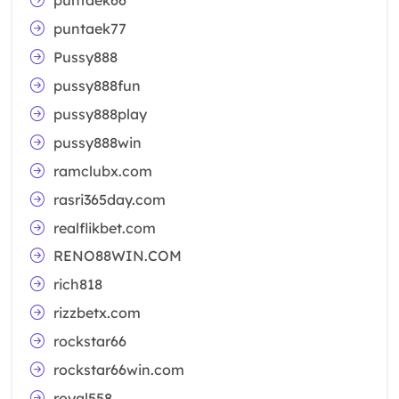
puntaek77
Pussy888
pussy888fun
pussy888play
pussy888win
ramclubx.com
rasri365day.com
realflikbet.com
RENO88WIN.COM
rich818
rizzbetx.com
rockstar66
rockstar66win.com
royal558