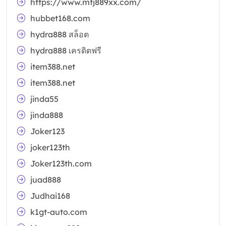
https://www.mfj889xx.com/
hubbet168.com
hydra888 สล็อต
hydra888 เครดิตฟรี
item388.net
item388.net
jinda55
jinda888
Joker123
joker123th
Joker123th.com
juad888
Judhai168
k1gt-auto.com