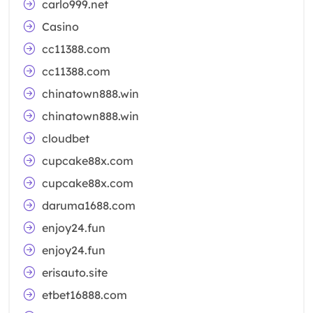
carlo999.net
Casino
cc11388.com
cc11388.com
chinatown888.win
chinatown888.win
cloudbet
cupcake88x.com
cupcake88x.com
daruma1688.com
enjoy24.fun
enjoy24.fun
erisauto.site
etbet16888.com