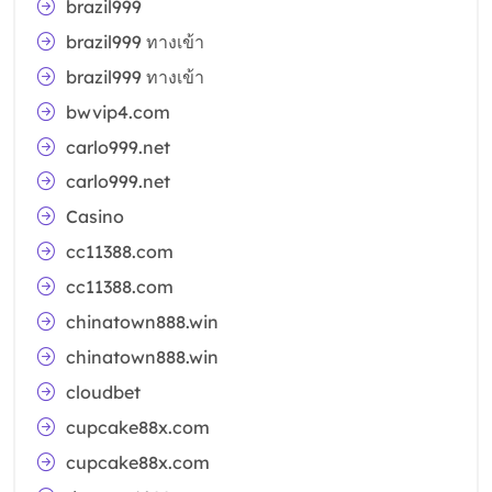
brazil999
brazil999 ทางเข้า
brazil999 ทางเข้า
bwvip4.com
carlo999.net
carlo999.net
Casino
cc11388.com
cc11388.com
chinatown888.win
chinatown888.win
cloudbet
cupcake88x.com
cupcake88x.com