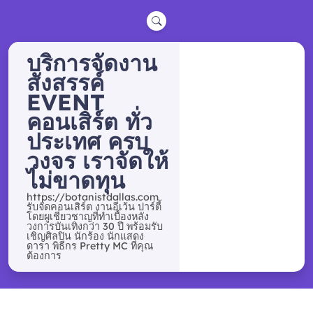
Skip
to
content
บริการจัดงาน
สังสรรค์
EVENT
คอนเสิร์ต ทั่ว
ประเทศ ครบ
วงจร เราจัดให้
ไม่ขาดทุน
https://botanistdallas.com
รับจัดคอนเสิร์ต งานอีเว้น ปาร์ตี้
โดยผูเชี่ยวชาญที่ทำเบื้องหลัง
วงการบันเทิงกว่า 30 ปี พร้อมรับ
เชิญศิลปิน นักร้อง นักแสดง
ดารา พิธีกร Pretty MC ที่คุณ
ต้องการ