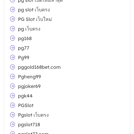
pg slot เปิดใหม่ล่าสุด
pg slot เว็บตรง
PG Slot เว็บใหม่
pg เว็บตรง
pg168
pg77
Pg99
pggold168bet.com
Pgheng99
pgjoker69
pgk44
PGSlot
Pgslot เว็บตรง
pgslot718
pgslot77.com