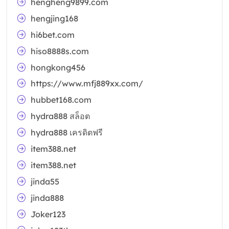
hengheng9899.com
hengjing168
hi6bet.com
hiso8888s.com
hongkong456
https://www.mfj889xx.com/
hubbet168.com
hydra888 สล็อต
hydra888 เครดิตฟรี
item388.net
item388.net
jinda55
jinda888
Joker123