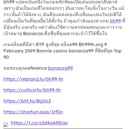
bh99 แปลงเป็นหนึ่งในเกมหลักที่ผมเปิดเล่นแทบทุกสัปดาห์
เพราะมันเป็นเกมที่ไม่หลอกเรา มันอาจจะใจแข็งในบางวัน แม้
กระนั้นถ้าได้จังหวะ มันคือแหล่งทองที่เปลี่ยนแปลงวันปกติให้
เปลี่ยนเป็นวันที่คุณยิ้มได้ทั้งวัน ถ้าคุณกำลังมองหาเกม
bh99
ที่
มีลุ้นจริง แจกจริง แต่ว่าต้องใช้ความทรหดอดทนและการวาง
เป้าหมาย Bonanza คือชื่อที่คุณควรจะจำไว้ให้ขึ้นใจ
เกมสล็อตที่มีค่า RTP สูงที่สุด สล็อต99 Bh99th.org 9
February 2569 Bonnie casino bonanza99 ที่ฮิตที่สุด Top
90
ขอขอบคุณreference
bonanza99
https://rebrand.ly/bh99-th
https://cutly.info/bh99-th
https://bitt.to/8g1lo2
https://shorturl.asia/1rf0n
https://t.co/z2d4aAREqa