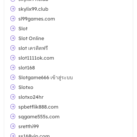
skylix99.club
sl99games.com
Slot
Slot Online
slot เครดิตฟรี
slot1111ok.com
slot168
Slotgame666 เข้าสู่ระบบ
Slotxo
slotxo24hr
spbetflik888.com
sqgame555s.com
sretthi99
ss168vip.com