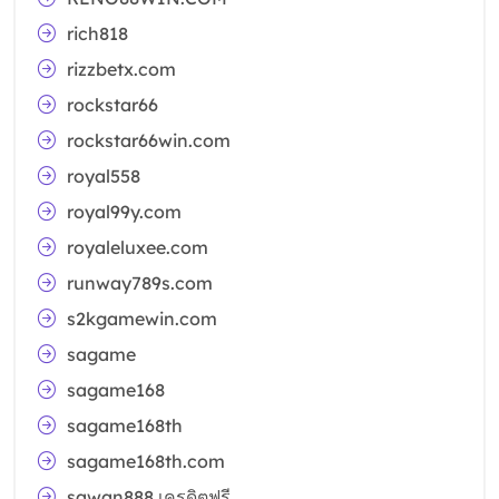
rich818
rizzbetx.com
rockstar66
rockstar66win.com
royal558
royal99y.com
royaleluxee.com
runway789s.com
s2kgamewin.com
sagame
sagame168
sagame168th
sagame168th.com
sawan888 เครดิตฟรี