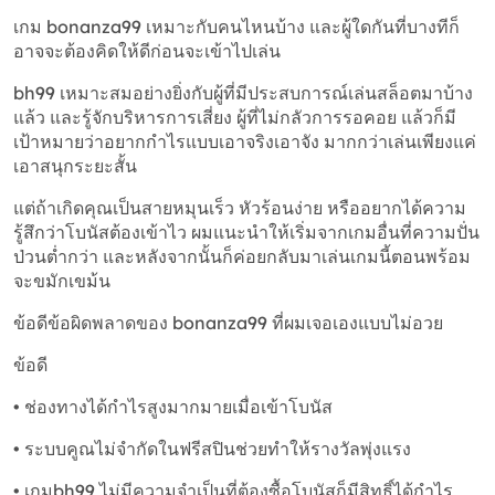
เกม bonanza99 เหมาะกับคนไหนบ้าง และผู้ใดกันที่บางทีก็
อาจจะต้องคิดให้ดีก่อนจะเข้าไปเล่น
bh99 เหมาะสมอย่างยิ่งกับผู้ที่มีประสบการณ์เล่นสล็อตมาบ้าง
แล้ว และรู้จักบริหารการเสี่ยง ผู้ที่ไม่กลัวการรอคอย แล้วก็มี
เป้าหมายว่าอยากกำไรแบบเอาจริงเอาจัง มากกว่าเล่นเพียงแค่
เอาสนุกระยะสั้น
แต่ถ้าเกิดคุณเป็นสายหมุนเร็ว หัวร้อนง่าย หรืออยากได้ความ
รู้สึกว่าโบนัสต้องเข้าไว ผมแนะนำให้เริ่มจากเกมอื่นที่ความปั่น
ป่วนต่ำกว่า และหลังจากนั้นก็ค่อยกลับมาเล่นเกมนี้ตอนพร้อม
จะขมักเขม้น
ข้อดีข้อผิดพลาดของ bonanza99 ที่ผมเจอเองแบบไม่อวย
ข้อดี
• ช่องทางได้กำไรสูงมากมายเมื่อเข้าโบนัส
• ระบบคูณไม่จำกัดในฟรีสปินช่วยทำให้รางวัลพุ่งแรง
• เกมbh99 ไม่มีความจำเป็นที่ต้องซื้อโบนัสก็มีสิทธิ์ได้กำไร