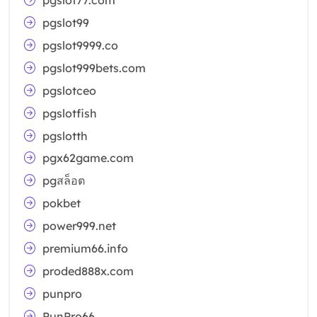
pgslot99
pgslot9999.co
pgslot999bets.com
pgslotceo
pgslotfish
pgslotth
pgx62game.com
pgสล็อต
pokbet
power999.net
premium66.info
proded888x.com
punpro
PunPro66