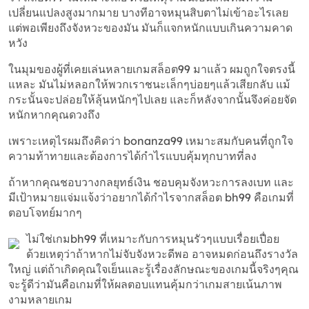
เปลี่ยนแปลงสูงมากมาย บางทีอาจหมุนสิบตาไม่เข้าอะไรเลย
แต่พอเพียงถึงจังหวะของมัน มันก็แจกหนักแบบเกินความคาด
หวัง
ในมุมของผู้ที่เคยเล่นหลายเกมสล็อต99 มาแล้ว ผมถูกใจตรงนี้
แหละ มันไม่หลอกให้พวกเราชนะเล็กๆบ่อยๆแล้วเสียกลับ แม้
กระนั้นจะปล่อยให้ลุ้นหนักๆไปเลย และก็หลังจากนั้นจึงค่อยจัด
หนักหากคุณดวงถึง
เพราะเหตุไรผมถึงคิดว่า bonanza99 เหมาะสมกับคนที่ถูกใจ
ความท้าทายและต้องการได้กำไรแบบคุ้มทุกบาทที่ลง
ถ้าหากคุณชอบวางกลยุทธ์เงิน ชอบคุมจังหวะการลงเบท และ
มีเป้าหมายแจ่มแจ้งว่าอยากได้กำไรจากสล็อต bh99 คือเกมที่
ตอบโจทย์มากๆ
ไม่ใช่เกมbh99 ที่เหมาะกับการหมุนรัวๆแบบเรื่อยเปื่อย
ด้วยเหตุว่าถ้าหากไม่จับจังหวะดีพอ อาจหมดก่อนถึงรางวัล
ใหญ่ แต่ถ้าเกิดคุณใจเย็นและรู้เรื่องลักษณะของเกมนี้จริงๆคุณ
จะรู้ดีว่ามันคือเกมที่ให้ผลตอบแทนคุ้มกว่าเกมสายเน้นภาพ
งามหลายเกม