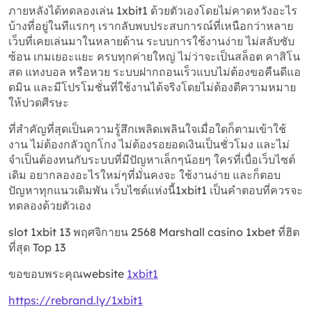
ภายหลังได้ทดลองเล่น 1xbit1 ด้วยตัวเองโดยไม่คาดหวังอะไร
บ้างที่อยู่ในทีแรกๆ เรากลับพบประสบการณ์ที่เหนือกว่าหลาย
เว็บที่เคยเล่นมาในหลายด้าน ระบบการใช้งานง่าย ไม่สลับซับ
ซ้อน เกมเยอะแยะ ครบทุกค่ายใหญ่ ไม่ว่าจะเป็นสล็อต คาสิโน
สด แทงบอล หรือหวย ระบบฝากถอนเร็วแบบไม่ต้องขอคืนดีแอ
ดมิน และมีโปรโมชั่นที่ใช้งานได้จริงโดยไม่ต้องตีความหมาย
ให้ปวดศีรษะ
ที่สำคัญที่สุดเป็นความรู้สึกเพลิดเพลินใจเมื่อใดก็ตามเข้าใช้
งาน ไม่ต้องกลัวถูกโกง ไม่ต้องรอยอดเงินเป็นชั่วโมง และไม่
จำเป็นต้องทนกับระบบที่มีปัญหาเล็กๆน้อยๆ ใครที่เบื่อเว็บไซต์
เดิม อยากลองอะไรใหม่ๆที่มั่นคงจะ ใช้งานง่าย และก็ตอบ
ปัญหาทุกแนวเดิมพัน เว็บไซต์แห่งนี้1xbit1 เป็นคำตอบที่ควรจะ
ทดลองด้วยตัวเอง
slot 1xbit 13 พฤศจิกายน 2568 Marshall casino 1xbet ที่ฮิต
ที่สุด Top 13
ขอขอบพระคุณwebsite
1xbit1
https://rebrand.ly/1xbit1