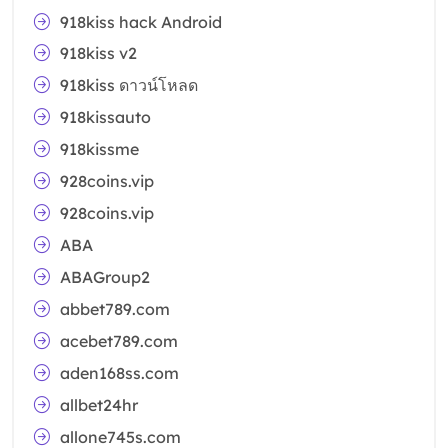
918kiss hack Android
918kiss v2
918kiss ดาวน์โหลด
918kissauto
918kissme
928coins.vip
928coins.vip
ABA
ABAGroup2
abbet789.com
acebet789.com
aden168ss.com
allbet24hr
allone745s.com