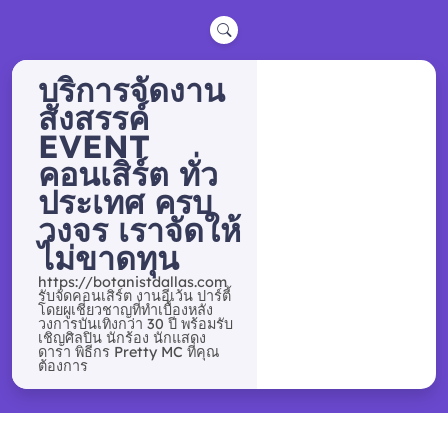
Skip
to
content
บริการจัดงาน
สังสรรค์
EVENT
คอนเสิร์ต ทั่ว
ประเทศ ครบ
วงจร เราจัดให้
ไม่ขาดทุน
https://botanistdallas.com
รับจัดคอนเสิร์ต งานอีเว้น ปาร์ตี้
โดยผูเชี่ยวชาญที่ทำเบื้องหลัง
วงการบันเทิงกว่า 30 ปี พร้อมรับ
เชิญศิลปิน นักร้อง นักแสดง
ดารา พิธีกร Pretty MC ที่คุณ
ต้องการ