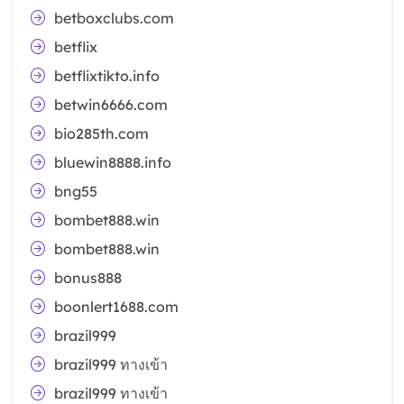
betboxclubs.com
betflix
betflixtikto.info
betwin6666.com
bio285th.com
bluewin8888.info
bng55
bombet888.win
bombet888.win
bonus888
boonlert1688.com
brazil999
brazil999 ทางเข้า
brazil999 ทางเข้า