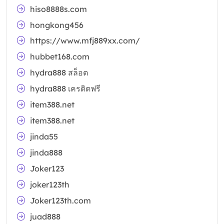
hiso8888s.com
hongkong456
https://www.mfj889xx.com/
hubbet168.com
hydra888 สล็อต
hydra888 เครดิตฟรี
item388.net
item388.net
jinda55
jinda888
Joker123
joker123th
Joker123th.com
juad888