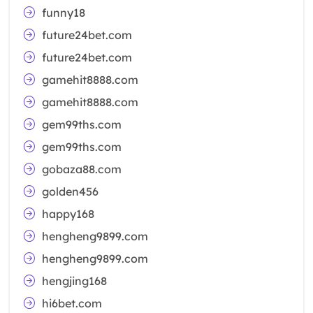
funny18
future24bet.com
future24bet.com
gamehit8888.com
gamehit8888.com
gem99ths.com
gem99ths.com
gobaza88.com
golden456
happy168
hengheng9899.com
hengheng9899.com
hengjing168
hi6bet.com