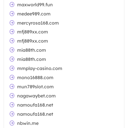
maxworld99.fun
medee989.com
mercyrosa168.com
mfj889xx.com
mfj889xx.com
mia88th.com
mia88th.com
mmplay-casino.com
mono16888.com
mun789slot.com
nagawaybet.com
namoufa168.net
namoufa168.net
nbwin.me