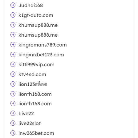
Judhai168
k1gt-auto.com
khumsup888.me
khumsup888.me
kingromans789.com
kingxxxbet123.com
kitti999vip.com
ktv4sd.com
lion123สล็อต
lionth168.com
lionth168.com
Live22
live22slot
lnw365bet.com