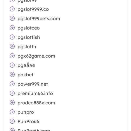
pgslot9999.co
pgslot999bets.com
pgslotceo
pgslotfish
pgslotth
pgx62game.com
pgสล็อต
pokbet
power999.net
premium66.info
proded888x.com
punpro
PunPro66
PunPro66.com