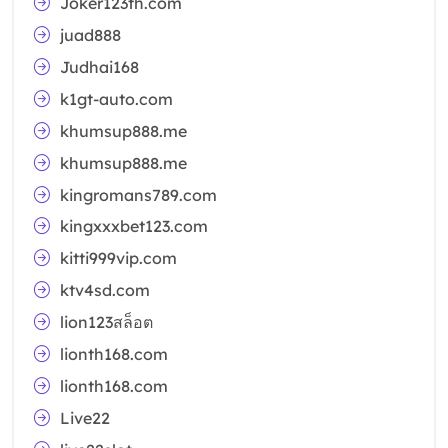
Joker123th.com
juad888
Judhai168
k1gt-auto.com
khumsup888.me
khumsup888.me
kingromans789.com
kingxxxbet123.com
kitti999vip.com
ktv4sd.com
lion123สล็อต
lionth168.com
lionth168.com
Live22