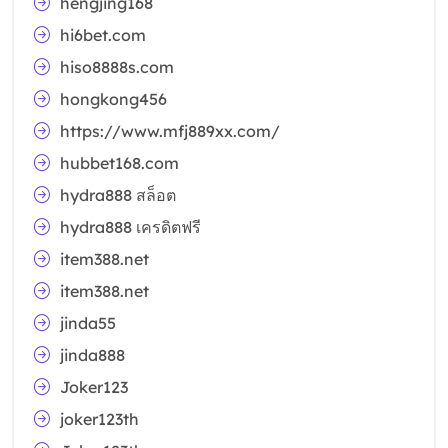
hengjing168
hi6bet.com
hiso8888s.com
hongkong456
https://www.mfj889xx.com/
hubbet168.com
hydra888 สล็อต
hydra888 เครดิตฟรี
item388.net
item388.net
jinda55
jinda888
Joker123
joker123th