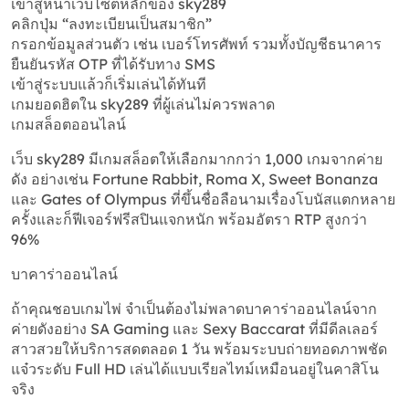
เข้าสู่หน้าเว็บไซต์หลักของ sky289
คลิกปุ่ม “ลงทะเบียนเป็นสมาชิก”
กรอกข้อมูลส่วนตัว เช่น เบอร์โทรศัพท์ รวมทั้งบัญชีธนาคาร
ยืนยันรหัส OTP ที่ได้รับทาง SMS
เข้าสู่ระบบแล้วก็เริ่มเล่นได้ทันที
เกมยอดฮิตใน sky289 ที่ผู้เล่นไม่ควรพลาด
เกมสล็อตออนไลน์
เว็บ sky289 มีเกมสล็อตให้เลือกมากกว่า 1,000 เกมจากค่าย
ดัง อย่างเช่น Fortune Rabbit, Roma X, Sweet Bonanza
และ Gates of Olympus ที่ขึ้นชื่อลือนามเรื่องโบนัสแตกหลาย
ครั้งและก็ฟีเจอร์ฟรีสปินแจกหนัก พร้อมอัตรา RTP สูงกว่า
96%
บาคาร่าออนไลน์
ถ้าคุณชอบเกมไพ่ จำเป็นต้องไม่พลาดบาคาร่าออนไลน์จาก
ค่ายดังอย่าง SA Gaming และ Sexy Baccarat ที่มีดีลเลอร์
สาวสวยให้บริการสดตลอด 1 วัน พร้อมระบบถ่ายทอดภาพชัด
แจ๋วระดับ Full HD เล่นได้แบบเรียลไทม์เหมือนอยู่ในคาสิโน
จริง