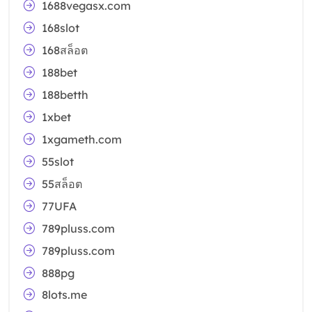
1688vegasx.com
168slot
168สล็อต
188bet
188betth
1xbet
1xgameth.com
55slot
55สล็อต
77UFA
789pluss.com
789pluss.com
888pg
8lots.me