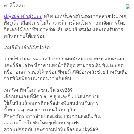
คาสิโนสด
sky289 เข้าสู่ระบบ
พรีเซนเทชั่นคาสิโนสดจากหลายประเทศ
ทั้งรูเล็ต เสือมังกร ไฮโล และก็กางล็คแจ็ค ทุกเกมจัดการโดย
ดีลเลอร์มืออาชีพ ภาพชัด เสียงสมจริงสมจัง และรองรับการ
พนันหลายโต๊ะพร้อม
เกมกีฬาแล้วก็อีสปอร์ต
สายกีฬาไม่ควรพลาดกับระบบเดิมพันบอล มวย บาสเกตบอล
และก็อีสปอร์ต ที่ราคาแพงน้ำดีที่สุด สามารถเดิมพันแบบสด
หรือก่อนการแข่งได้ พร้อมฟีพบร์สถิติย้อนหลังช่วยสำหรับเพื่อ
การพินิจพิจารณาก่อนวางเดิมพัน
เทคนิคเพิ่มโอกาสชนะใน sky289
เลือกเล่นเกมที่มีค่า RTP สูงและก็โบนัสแตกง่าย
ใช้โบนัสแล้วก็เครดิตฟรีอย่างมีแผนสำหรับการ
ตั้งความมุ่งหมายการเล่นในทุกๆวัน
ศึกษาอัตราการจ่ายของแต่ละเกมก่อนลงเดิมพัน
ติดตามโปรโมชั่นใหม่ๆเพื่อเพิ่มทุนฟรี
ความปลอดภัยและความน่านับถือของ sky289