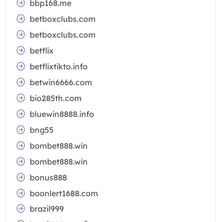
bbp168.me
betboxclubs.com
betboxclubs.com
betflix
betflixtikto.info
betwin6666.com
bio285th.com
bluewin8888.info
bng55
bombet888.win
bombet888.win
bonus888
boonlert1688.com
brazil999