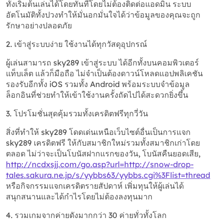
ทั้งเริ่มต้นเล่นได้โดยทันทีโดยไม่ต้องติดต่อแอดมิน ระบบ
อัตโนมัติทั้งปวงทำให้มั่นอกมั่นใจได้ว่าข้อมูลของคุณจะถูก
รักษาอย่างปลอดภัย
2. เข้าสู่ระบบง่าย ใช้งานได้ทุกวัสดุอุปกรณ์
ผู้เล่นสามารถ sky289 เข้าสู่ระบบ ได้อีกทั้งบนคอมพิวเตอร์
แท็บเล็ต แล้วก็มือถือ ไม่จำเป็นต้องดาวน์โหลดแอปพลิเคชัน
รองรับอีกทั้ง iOS รวมทั้ง Android พร้อมระบบจำข้อมูล
ล็อกอินที่ช่วยทำให้เข้าใช้งานครั้งถัดไปได้สะดวกยิ่งขึ้น
3. โปรโมชั่นสุดคุ้มรวมทั้งเครดิตฟรีทุกวี่วัน
สิ่งที่ทำให้ sky289 โดดเด่นเหนือเว็บไซต์อื่นเป็นการแจก
sky289 เครดิตฟรี ให้กับสมาชิกใหม่รวมทั้งสมาชิกเก่าโดย
ตลอด ไม่ว่าจะเป็นโบนัสฝากแรกของวัน, โบนัสคืนยอดเสีย,
http://ncdxsjj.com/go.asp?url=http://snow-drop-
tales.sakura.ne.jp/s/yybbs63/yybbs.cgi%3Flist=thread
หรือกิจกรรมแจกเครดิตรายสัปดาห์ เพิ่มทุนให้ผู้เล่นได้
สนุกสนานและได้กำไรโดยไม่ต้องลงทุนมาก
4. รวมเกมจากค่ายดังมากกว่า 30 ค่ายทั่วทั้งโลก