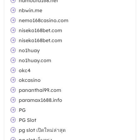
namoufa168.net
nbwin.me
nemo168casino.com
niseko168bet.com
niseko168bet.com
no1huay
no1huay.com
okc4
okcasino
pananthai99.com
paramax1688.info
PG
PG Slot
pg slot เปิดใหม่ล่าสุด