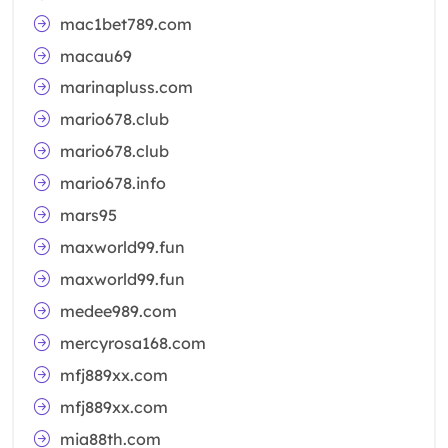
mac1bet789.com
macau69
marinapluss.com
mario678.club
mario678.club
mario678.info
mars95
maxworld99.fun
maxworld99.fun
medee989.com
mercyrosa168.com
mfj889xx.com
mfj889xx.com
mia88th.com