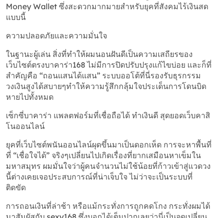
Money Wallet ซึ่งสะดวกมากมายสำหรับยุคที่สังคมไร้เงินสด
แบบนี้
ความปลอดภัยและความมั่นใจ
ในฐานะผู้เล่น สิ่งที่ทำให้ผมนอนฝันดีเป็นความเสถียรของ
เว็บไซต์ตรงบาคาร่า168 ไม่มีการปิดปรับปรุงแก้ไขบ่อย และก็ที่
สำคัญคือ “ถอนแสนได้แสน” ระบบออโต้ที่นี่รองรับธุรกรรม
วงเงินสูงได้สบายๆทำให้ความรู้สึกกลุ้มใจประเด็นการโดนบิด
หายไปทั้งหมด
เซ็กซี่บาคาร่า แพลตฟอร์มที่เชื่อถือได้ ทำเงินดี สุดยอดเว็บคาสิ
โนออนไลน์
ยุคที่เว็บไซต์พนันออนไลน์ผุดขึ้นมาเป็นดอกเห็ด การจะหาพื้นที่
ที่ “เชื่อใจได้” จริงๆเปลี่ยนไปเกิดเรื่องที่ยากเสมือนหาเข็มใน
มหาสมุทร ผมมั่นใจว่าผู้คนจำนวนไม่ใช้น้อยที่ก้าวเข้าสู่แวดวง
นี้ต่างเคยเจอประสบการณ์ที่น่าเจ็บใจ ไม่ว่าจะเป็นระบบที่
ติดขัด
การถอนเงินที่ล่าช้า หรือแม้กระทั่งการถูกคดโกง กระทั่งผมได้
มาสัมผัสกับ sexy168 ซึ่งบอกได้เต็มปากเลยว่านี่เป็นจุดเปลี่ยน