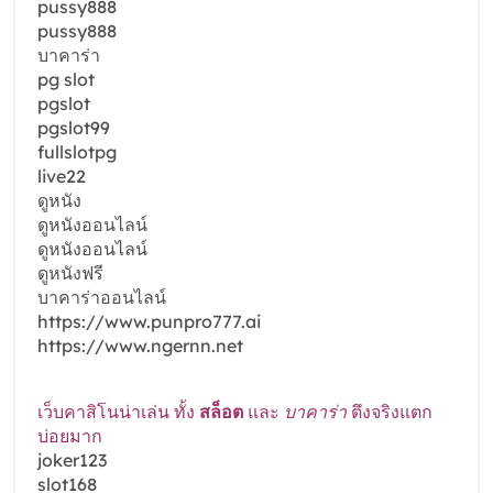
pussy888
pussy888
บาคาร่า
pg slot
pgslot
pgslot99
fullslotpg
live22
ดูหนัง
ดูหนังออนไลน์
ดูหนังออนไลน์
ดูหนังฟรี
บาคาร่าออนไลน์
https://www.punpro777.ai
https://www.ngernn.net
เว็บคาสิโนน่าเล่น ทั้ง
สล็อต
และ
บาคาร่า
ตึงจริงแตก
บ่อยมาก
joker123
slot168