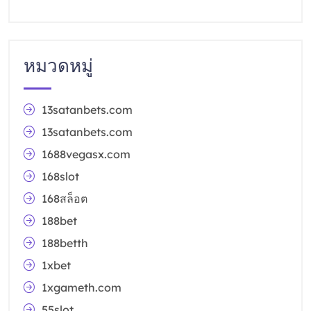
หมวดหมู่
13satanbets.com
13satanbets.com
1688vegasx.com
168slot
168สล็อต
188bet
188betth
1xbet
1xgameth.com
55slot