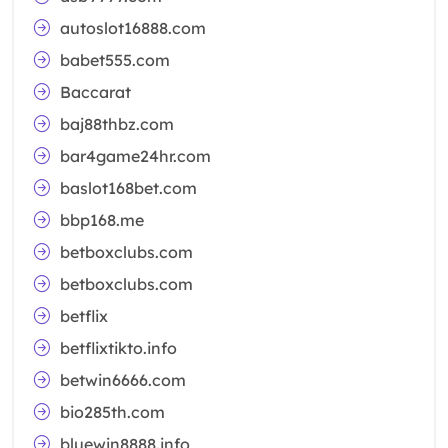
autoslot16888.com
babet555.com
Baccarat
baj88thbz.com
bar4game24hr.com
baslot168bet.com
bbp168.me
betboxclubs.com
betboxclubs.com
betflix
betflixtikto.info
betwin6666.com
bio285th.com
bluewin8888.info