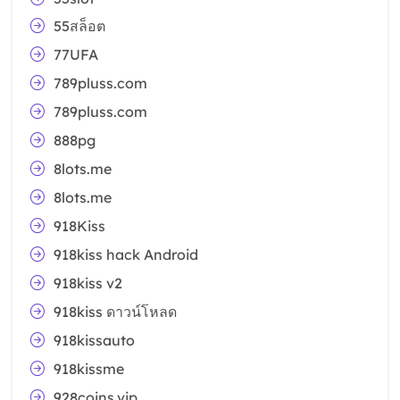
55สล็อต
77UFA
789pluss.com
789pluss.com
888pg
8lots.me
8lots.me
918Kiss
918kiss hack Android
918kiss v2
918kiss ดาวน์โหลด
918kissauto
918kissme
928coins.vip