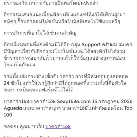
แรกของวัน เหมาะกับสายปั้นพอร์ตเป็นประจำ
กิจกรรมเสนอแนะเพื่อนพ้อง เพียงแค่แชร์ลิงก์ให้เพื่อนฝูงมา
สมัคร ก็รับค่าคอมไม่ชชันหรือโบนัสพิเศษไปใช้แบบฟรีๆ
การบริการที่เอาใจใส่เช่นคนสำคัญ
อีกหนึ่งจุดเด่นที่มองข้ามมิได้คือ กลุ่ม Support ครับผม ผมเคย
มีปัญหาเกี่ยวกับกิจกรรมโปรโมชั่นและได้ลองทักไปไต่ถาม
ข้าราชการตอบกลับเร็วมากแล้วก็ให้ข้อมูลอย่างสุภาพอ่อน
โยน เป็นกันเอง
รวมทั้งแจ่มกระจ่าง เซ็กซี่บาคาร่า การที่มีคนคอยดูแลตลอด
24 ชั่วโมงทำให้เรารู้สึกว่ามิได้ถูกทอดทิ้ง รวมทั้งนี่คือหัวใจ
ของการเป็นแพลตฟอร์มที่ไว้ใจได้
บาคาร่า168 บาคาร่า168 Sexy168a.com 13 กรกฎาคม 2026
Agueda เกมบาคาร่าสนุกๆ บาคาร่า168ไม่จำกัดยอดโอน Top
100
ขอขอบคุณมากเว็บ
บาคาร่า168