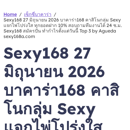
Home
เซ็กซี่บาคาร่า
Sexy168 27 มิถุนายน 2026 บาคาร่า168 คาสิโนกลุ่ม Sexy
แจกไพ่โปร่งใส ทุกยอดฝาก 10% สอบถามทีมงานได้ 24 ช.ม.
Sexy168 สมัครปั่น ทำกำไรตั้งแต่วันนี้ Top 3 by Agueda
sexy168a.com
Sexy168 27
มิถุนายน 2026
บาคาร่า168 คาสิ
โนกลุ่ม Sexy
แจกไพ่โปร่งใส