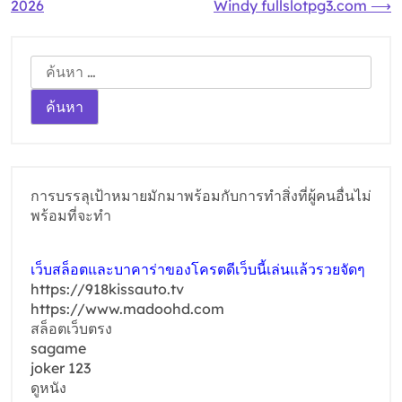
2026
Windy fullslotpg3.com
⟶
ค้นหา
สำหรับ:
การบรรลุเป้าหมายมักมาพร้อมกับการทำสิ่งที่ผู้คนอื่นไม่
พร้อมที่จะทำ
เว็บสล็อตและบาคาร่าของโครตดีเว็บนี้เล่นแล้วรวยจัดๆ
https://918kissauto.tv
https://www.madoohd.com
สล็อตเว็บตรง
sagame
joker 123
ดูหนัง