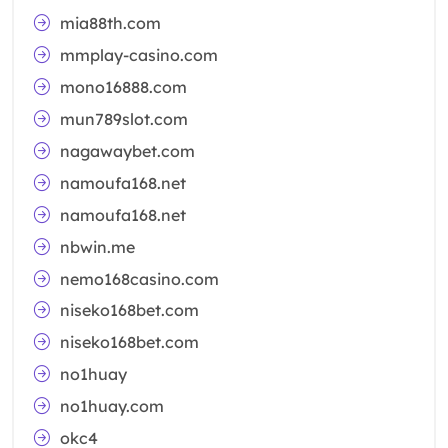
mia88th.com
mmplay-casino.com
mono16888.com
mun789slot.com
nagawaybet.com
namoufa168.net
namoufa168.net
nbwin.me
nemo168casino.com
niseko168bet.com
niseko168bet.com
no1huay
no1huay.com
okc4