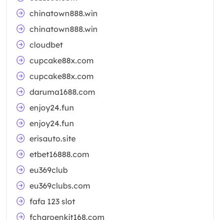
chinatown888.win
chinatown888.win
cloudbet
cupcake88x.com
cupcake88x.com
daruma1688.com
enjoy24.fun
enjoy24.fun
erisauto.site
etbet16888.com
eu369club
eu369clubs.com
fafa 123 slot
fcharoenkit168.com