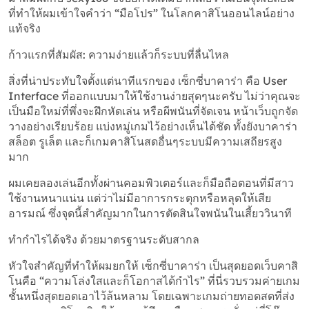
ที่ทำให้ผมเข้าใจคำว่า “มือโปร” ในโลกคาสิโนออนไลน์อย่าง
แท้จริง
ก้าวแรกที่สัมผัส: ความง่ายแล้วก็ระบบที่ลื่นไหล
สิ่งที่น่าประทับใจตั้งแต่นาทีแรกของ เซ็กซี่บาคาร่า คือ User
Interface ที่ออกแบบมาให้ใช้งานง่ายสุดๆนะครับ ไม่ว่าคุณจะ
เป็นมือใหม่ที่พึ่งจะฝึกหัดเล่น หรือผีพนันที่จัดเจน หน้าเว็บถูกจัด
วางอย่างเรียบร้อย แบ่งหมู่เกมไว้อย่างเห็นได้ชัด ทั้งยังบาคาร่า
สล็อต รูเล็ต และก็เกมคาสิโนสดอื่นๆระบบมีความเสถียรสูง
มาก
ผมเคยลองเล่นอีกทั้งผ่านคอมพิวเตอร์และก็มือถือตอนที่มีสาว
ใช้งานหนาแน่น แต่ว่าไม่มีอาการกระตุกหรือหลุดให้เสีย
อารมณ์ ซึ่งจุดนี้สำคัญมากในการตัดสินใจพนันในเสี้ยววินาที
ทำกำไรได้จริง ด้วยมาตรฐานระดับสากล
หัวใจสำคัญที่ทำให้ผมยกให้ เซ็กซี่บาคาร่า เป็นสุดยอดเว็บคาสิ
โนคือ “ความโล่งใสและก็โอกาสได้กำไร” ที่นี่รวบรวมค่ายเกม
ชั้นหนึ่งสุดยอดเอาไว้ล้นหลาม โดยเฉพาะเกมถ่ายทอดสดที่ส่ง