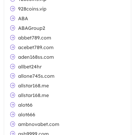
928coins.vip
ABA
ABAGroup2
abbet789.com
acebet789.com
aden168ss.com
allbet24hr
allone745s.com
allstar168.me
allstar168.me
alot66
alot666
ambnovabet.com
asb9999.com