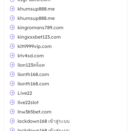
khumsup888.me
khumsup888.me
kingromans789.com
kingxxxbet123.com
kitti999vip.com
ktv4sd.com
lion123สล็อต
lionth168.com
lionth168.com
Live22
live22slot
lnw365bet.com
lockdown168 เข้าสู่ระบบ
lockdown168 เข้าสู่ระบบ