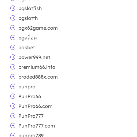
pgslotfish
pgslotth
pgx62game.com
pgสล็อต
pokbet
power999.net
premium66.info
proded888x.com
punpro
PunPro66
PunPro66.com
PunPro777
PunPro777.com
punpro789