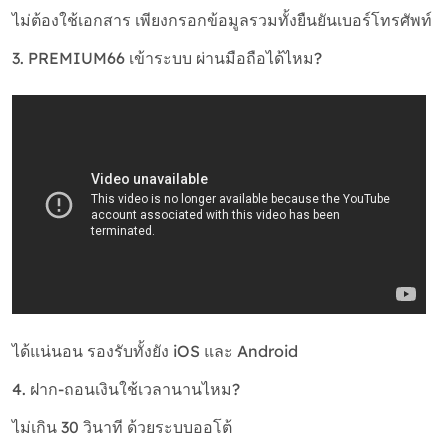
ไม่ต้องใช้เอกสาร เพียงกรอกข้อมูลรวมทั้งยืนยันเบอร์โทรศัพท์
3. PREMIUM66 เข้าระบบ ผ่านมือถือได้ไหม?
ได้แน่นอน รองรับทั้งยัง iOS และ Android
4. ฝาก-ถอนเงินใช้เวลานานไหม?
ไม่เกิน 30 วินาที ด้วยระบบออโต้