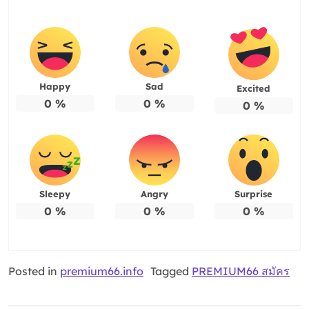
Happy
Sad
Excited
0
%
0
%
0
%
Sleepy
Angry
Surprise
0
%
0
%
0
%
Posted in
premium66.info
Tagged
PREMIUM66 สมัคร