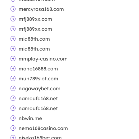
mercyrosa168.com
mfj889xx.com
mfj889xx.com
mia88th.com
mia88th.com
mmplay-casino.com
mono16888.com
mun789slot.com
nagawaybet.com
namoufa168.net
namoufa168.net
nbwin.me
nemo168casino.com
niseko168bet.com