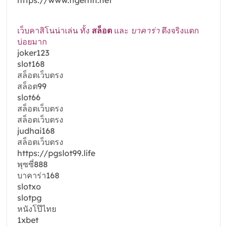
เว็บคาสิโนน่าเล่น ทั้ง
สล็อต
และ
บาคาร่า
ตึงจริงแตก
บ่อยมาก
joker123
slot168
สล็อตเว็บตรง
สล็อต99
slot66
สล็อตเว็บตรง
สล็อตเว็บตรง
judhai168
สล็อตเว็บตรง
https://pgslot99.life
พุซซี่888
บาคาร่า168
slotxo
slotpg
หนังโป๊ไทย
1xbet