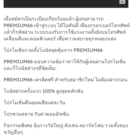
เมื่อสมัครเป็นระเบียบเรียบร้อยแล้ว ผู้เล่นสามารถ
PREMIUM66 เข้าสู่ระบบ ได้ในทันที เพียงกรอกเบอร์โทรศัพท์
แล้วก็รหัสผ่าน ระบบรองรับการใช้แรงงานทั้งยังบนโทรศัพท์
เคลื่อนที่และคอมพิวเตอร์ เพื่อความสบายทุกหนทุกแห่ง
โปรโมชั่นรวมทั้งโบนัสสุดคุ้มจาก PREMIUM66
PREMIUM66 มอบความคุ้มราคาให้กับผู้เล่นผ่านโปรโมชั่น
และก็โบนัสต่างๆที่จัดเต็ม:
PREMIUM66 เครดิตฟรี สำหรับสมาชิกใหม่ ไม่ต้องฝากก่อน
โบนัสฝากครั้งแรก 100% สูงสุดหลักพัน
โปรโมชั่นคืนยอดเสียแต่ละวัน
โปรชวนสหาย รับค่าคอมมิชชั่น
กิจกรรมพิเศษ ลุ้นรางวัลใหญ่ ดังเช่น สมาร์ทโฟน รวมทั้งของ
ขวัญอื่นๆ