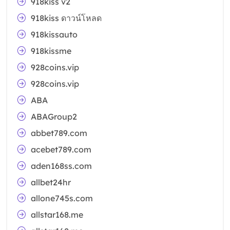
918kiss v2
918kiss ดาวน์โหลด
918kissauto
918kissme
928coins.vip
928coins.vip
ABA
ABAGroup2
abbet789.com
acebet789.com
aden168ss.com
allbet24hr
allone745s.com
allstar168.me