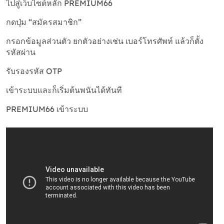
ไปสู่เว็บไซต์หลัก PREMIUM66
กดปุ่ม “สมัครสมาชิก”
กรอกข้อมูลส่วนตัว ยกตัวอย่างเช่น เบอร์โทรศัพท์ แล้วก็ตั้ง
รหัสผ่าน
รับรองรหัส OTP
เข้าระบบและก็เริ่มต้นพนันได้ทันที
PREMIUM66 เข้าระบบ