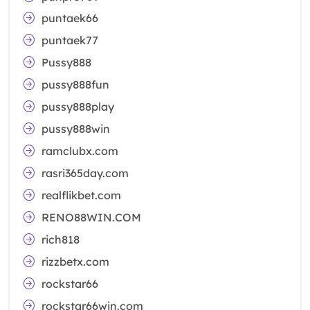
puntaek66
puntaek77
Pussy888
pussy888fun
pussy888play
pussy888win
ramclubx.com
rasri365day.com
realflikbet.com
RENO88WIN.COM
rich818
rizzbetx.com
rockstar66
rockstar66win.com