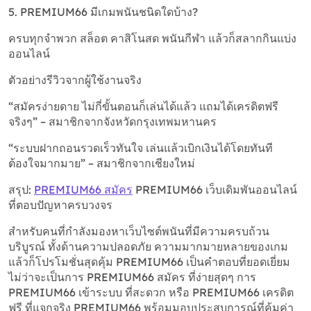
5. PREMIUM66 มีเกมพนันชนิดใดบ้าง?
ครบทุกจำพวก สล็อต คาสิโนสด พนันกีฬา แล้วก็สลากกินแบ่ง
ออนไลน์
ตัวอย่างรีวิวจากผู้ใช้งานจริง
“สมัครง่ายดาย ไม่กี่ขั้นตอนก็เล่นได้แล้ว แถมได้เครดิตฟรี
จริงๆ” – สมาชิกจากจังหวัดกรุงเทพมหานคร
“ระบบฝากถอนรวดเร็วทันใจ เล่นแล้วเบิกเงินได้โดยทันที
ต้องใจมากมาย” – สมาชิกจากเชียงใหม่
สรุป:
PREMIUM66 สมัคร
PREMIUM66 เว็บเดิมพันออนไลน์
ที่ตอบปัญหาครบวงจร
สำหรับคนที่กำลังมองหาเว็บไซต์พนันที่มีความครบถ้วน
บริบูรณ์ ทั้งด้านความปลอดภัย ความมากมายหลายของเกม
แล้วก็โปรโมชั่นสุดคุ้ม PREMIUM66 เป็นคำตอบที่ยอดเยี่ยม
ไม่ว่าจะเป็นการ PREMIUM66 สมัคร ที่ง่ายสุดๆ การ
PREMIUM66 เข้าระบบ ที่สะดวก หรือ PREMIUM66 เครดิต
ฟรี ที่แจกจริง PREMIUM66 พร้อมมอบประสบการณ์ที่คุ้มค่า