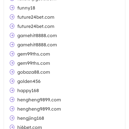
funny18
future24bet.com
future24bet.com
gamehit8888.com
gamehit8888.com
gem99ths.com
gem99ths.com
gobaza88.com
golden456
happy168
hengheng9899.com
hengheng9899.com
hengjing168
hi6bet.com