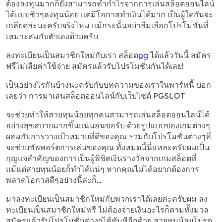
ต้องลงทุนมากก็ยังสามารถทำกำไรจากการเล่นสล็อตออนไลน์
ได้แบบชิวๆลงทุนน้อย แต่มีโอกาสทำเงินได้มาก เป็นผู้ใดกันจะ
เกลียดล่ะนะครับจริงไหม แม้กระนั้นอย่าลืมเลือกโปรโมชั่นที่
เหมาะสมกับตัวเองด้วยครับ
ลงทะเบียนเป็นสมาชิกใหม่กับเรา สล็อต
pg
ได้แล้ววันนี้ สมัคร
ฟรีไม่เสียค่าใช้จ่าย สมัครแล้วรับโปรโมชั่นกันได้เลย!
เป็นอย่างไรกันบ้างนะครับกับบทความของเราในพาร์ทนี้ บอก
เลยว่า การมาเล่นสล็อตออนไลน์กับเว็บไซต์ PGSLOT
จะช่วยทำให้สายทุนน้อยทุกคนสามารถเล่นสล็อตออนไลน์ได้
อย่างสุขสบายมากขึ้นแน่นอนขอรับ ด้วยรูปแบบของเกมต่างๆ
ผสมกับการวางเป้าหมายที่ดีของคุณ รวมกับโปรโมชั่นต่างๆที่
จะช่วยซัพพอร์ตการเล่นของคุณ ทั้งหมดนี้นี่แหละครับผมเป็น
กุญแจสำคัญของการเป็นผู้พิชิตเงินรางวัลจากเกมสล็อตที่
แม้แต่สายทุนน้อยก็ทำได้แน่ๆ หากคุณไม่ได้อยากต้องการ
พลาดโอกาสดีๆอย่างนี้ล่ะก็…
มาลงทะเบียนเป็นสมาชิกใหม่กับพวกเราได้เลยค่ะครับผม ลง
ทะเบียนเป็นสมาชิกใหม่ฟรี ไม่ต้องจ่ายเงินอะไรก็ตามทั้งมวล
สมัครแล้วรับโปรโมชั่นต่างๆได้ทันทีอีกด้วย สายทุนน้อยโปรด