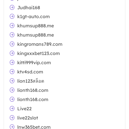
Judhai168
k1gt-auto.com
khumsup888.me
khumsup888.me
kingromans789.com
kingxxxbet123.com
kitti999vip.com
ktv4sd.com
lion123สล็อต
lionth168.com
lionth168.com
Live22
live22slot
lnw365bet.com