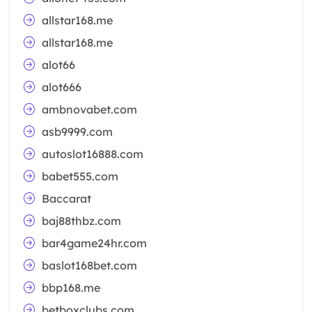
allstar168.me
allstar168.me
alot66
alot666
ambnovabet.com
asb9999.com
autoslot16888.com
babet555.com
Baccarat
baj88thbz.com
bar4game24hr.com
baslot168bet.com
bbp168.me
betboxclubs.com