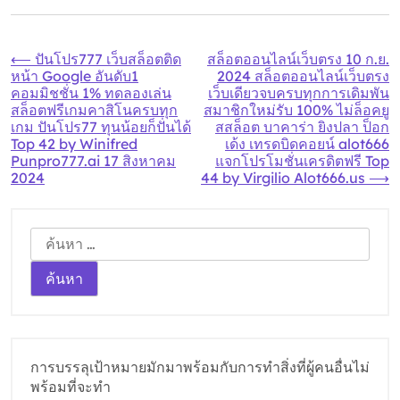
แนะแนว
⟵
ปันโปร777 เว็บสล็อตติด
สล็อตออนไลน์เว็บตรง 10 ก.ย.
หน้า Google อันดับ1
2024 สล็อตออนไลน์เว็บตรง
คอมมิชชั่น 1% ทดลองเล่น
เว็บเดียวจบครบทุกการเดิมพัน
เรื่อง
สล็อตฟรีเกมคาสิโนครบทุก
สมาชิกใหม่รับ 100% ไม่ล็อคยู
เกม ปันโปร77 ทุนน้อยก็ปั่นได้
สสล็อต บาคาร่า ยิงปลา ป็อก
Top 42 by Winifred
เด้ง เทรดบิดคอยน์ alot666
Punpro777.ai 17 สิงหาคม
แจกโปรโมชั่นเครดิตฟรี Top
2024
44 by Virgilio Alot666.us
⟶
ค้นหา
สำหรับ:
การบรรลุเป้าหมายมักมาพร้อมกับการทำสิ่งที่ผู้คนอื่นไม่
พร้อมที่จะทำ