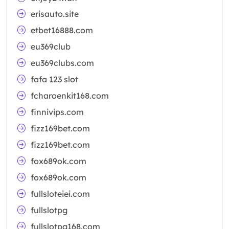
erisauto.site
etbet16888.com
eu369club
eu369clubs.com
fafa 123 slot
fcharoenkit168.com
finnivips.com
fizz169bet.com
fizz169bet.com
fox689ok.com
fox689ok.com
fullsloteiei.com
fullslotpg
fullslotpg168.com