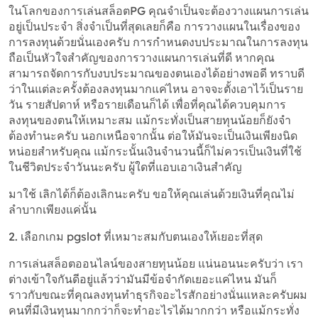
ในโลกของการเล่นสล็อตPG คุณจำเป็นจะต้องวางแผนการเล่น
อยู่เป็นประจำ สิ่งจำเป็นที่สุดเลยก็คือ การวางแผนในเรื่องของ
การลงทุนด้วยนั่นเองครับ การกำหนดงบประมาณในการลงทุน
ถือเป็นหัวใจสำคัญของการวางแผนการเล่นที่ดี หากคุณ
สามารถจัดการกับงบประมาณของตนเองได้อย่างพอดี ทราบดี
ว่าในแต่ละครั้งต้องลงทุนมากแค่ไหน อาจจะตั้งเอาไว้เป็นราย
วัน รายสัปดาห์ หรือรายเดือนก็ได้ เพื่อที่คุณได้ควบคุมการ
ลงทุนของตนให้เหมาะสม แม้กระทั่งเป็นสายทุนน้อยก็ยังจำ
ต้องทำนะครับ นอกเหนือจากนั้น ต่อให้มันจะเป็นเงินเพียงนิด
หน่อยสำหรับคุณ แม้กระนั้นเงินจำนวนนี้ก็ไม่ควรเป็นเงินที่ใช้
ในชีวิตประจำวันนะครับ ผู้ใดที่แอบเอาเงินสำคัญ
มาใช้ เลิกได้ก็ต้องเลิกนะครับ ขอให้คุณเล่นด้วยเงินที่คุณไม่
ลำบากเพียงแค่นั้น
2. เลือกเกม pgslot ที่เหมาะสมกับตนเองให้เยอะที่สุด
การเล่นสล็อตออนไลน์ของสายทุนน้อย แน่นอนนะครับว่า เรา
ต่างเข้าใจกันดีอยู่แล้วว่ามันมีข้อจำกัดเยอะแค่ไหน มันก็
ราวกับขณะที่คุณลงทุนทำธุรกิจอะไรสักอย่างนั่นแหละครับผม
คนที่มีเงินทุนมากกว่าก็จะทำอะไรได้มากกว่า หรือแม้กระทั่ง