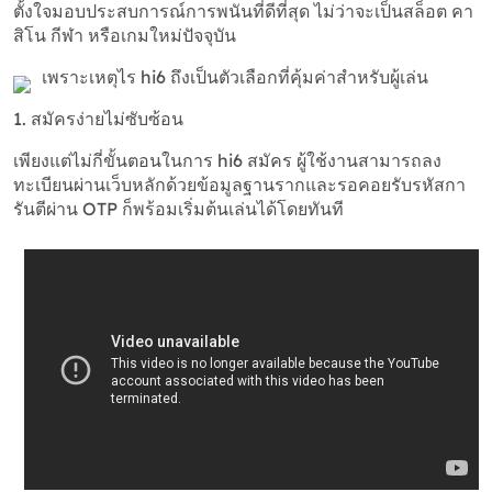
ตั้งใจมอบประสบการณ์การพนันที่ดีที่สุด ไม่ว่าจะเป็นสล็อต คา
สิโน กีฬา หรือเกมใหม่ปัจจุบัน
เพราะเหตุไร hi6 ถึงเป็นตัวเลือกที่คุ้มค่าสำหรับผู้เล่น
1. สมัครง่ายไม่ซับซ้อน
เพียงแต่ไม่กี่ขั้นตอนในการ hi6 สมัคร ผู้ใช้งานสามารถลง
ทะเบียนผ่านเว็บหลักด้วยข้อมูลฐานรากและรอคอยรับรหัสกา
รันตีผ่าน OTP ก็พร้อมเริ่มต้นเล่นได้โดยทันที