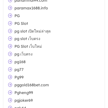
pananthai99.com
paramax1688.info
PG
PG Slot
pg slot เปิดใหม่ล่าสุด
pg slot เว็บตรง
PG Slot เว็บใหม่
pg เว็บตรง
pg168
pg77
Pg99
pggold168bet.com
Pgheng99
pgjoker69