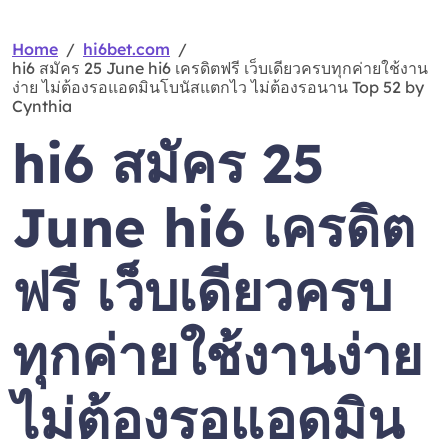
Home
hi6bet.com
hi6 สมัคร 25 June hi6 เครดิตฟรี เว็บเดียวครบทุกค่ายใช้งาน
ง่าย ไม่ต้องรอแอดมินโบนัสแตกไว ไม่ต้องรอนาน Top 52 by
Cynthia
hi6 สมัคร 25
June hi6 เครดิต
ฟรี เว็บเดียวครบ
ทุกค่ายใช้งานง่าย
ไม่ต้องรอแอดมิน