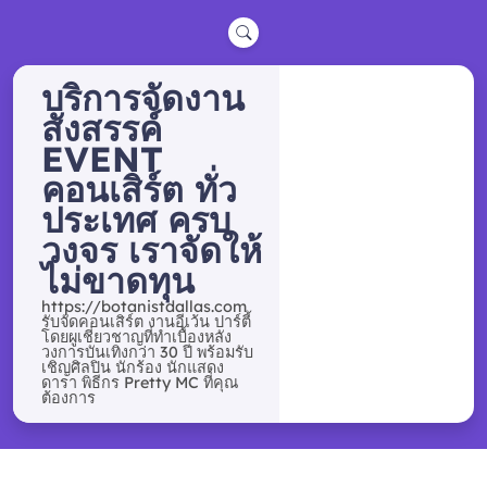
Skip
to
content
บริการจัดงาน
สังสรรค์
EVENT
คอนเสิร์ต ทั่ว
ประเทศ ครบ
วงจร เราจัดให้
ไม่ขาดทุน
https://botanistdallas.com
รับจัดคอนเสิร์ต งานอีเว้น ปาร์ตี้
โดยผูเชี่ยวชาญที่ทำเบื้องหลัง
วงการบันเทิงกว่า 30 ปี พร้อมรับ
เชิญศิลปิน นักร้อง นักแสดง
ดารา พิธีกร Pretty MC ที่คุณ
ต้องการ