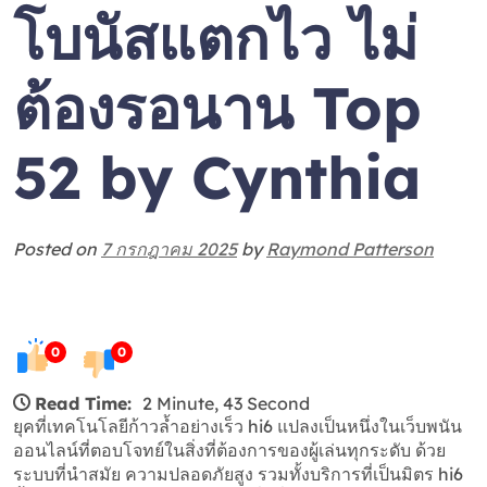
โบนัสแตกไว ไม่
ต้องรอนาน Top
52 by Cynthia
Posted on
7 กรกฎาคม 2025
by
Raymond Patterson
0
0
Read Time:
2 Minute, 43 Second
ยุคที่เทคโนโลยีก้าวล้ำอย่างเร็ว hi6 แปลงเป็นหนึ่งในเว็บพนัน
ออนไลน์ที่ตอบโจทย์ในสิ่งที่ต้องการของผู้เล่นทุกระดับ ด้วย
ระบบที่นำสมัย ความปลอดภัยสูง รวมทั้งบริการที่เป็นมิตร hi6