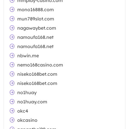
mmplay-casino.com
mono16888.com
mun789slot.com
nagawaybet.com
namoufa168.net
namoufa168.net
nbwin.me
nemo168casino.com
niseko168bet.com
niseko168bet.com
no1huay
no1huay.com
okc4
okcasino