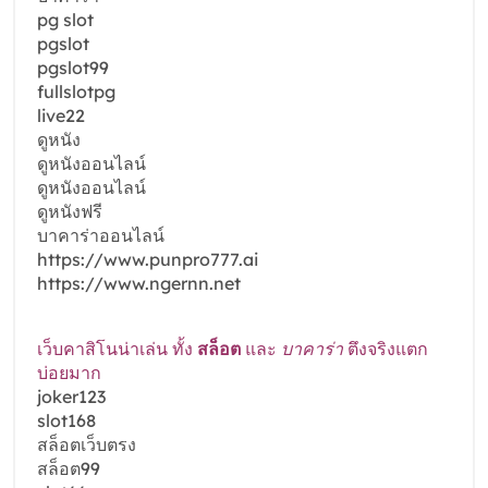
pg slot
pgslot
pgslot99
fullslotpg
live22
ดูหนัง
ดูหนังออนไลน์
ดูหนังออนไลน์
ดูหนังฟรี
บาคาร่าออนไลน์
https://www.punpro777.ai
https://www.ngernn.net
เว็บคาสิโนน่าเล่น ทั้ง
สล็อต
และ
บาคาร่า
ตึงจริงแตก
บ่อยมาก
joker123
slot168
สล็อตเว็บตรง
สล็อต99