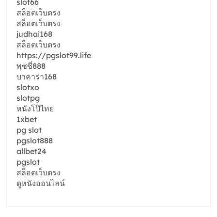
slot66
สล็อตเว็บตรง
สล็อตเว็บตรง
judhai168
สล็อตเว็บตรง
https://pgslot99.life
พุซซี่888
บาคาร่า168
slotxo
slotpg
หนังโป๊ไทย
1xbet
pg slot
pgslot888
allbet24
pgslot
สล็อตเว็บตรง
ดูหนังออนไลน์