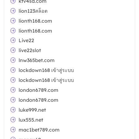
ktv4sd.com
lion123สล็อต
lionth168.com
lionth168.com
Live22
live22slot
lnw365bet.com
lockdown168 เข้าสู่ระบบ
lockdown168 เข้าสู่ระบบ
london6789.com
london6789.com
luke999.net
lux555.net
mac1bet789.com