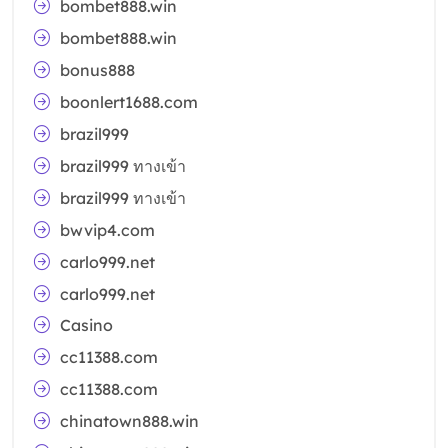
bombet888.win
bombet888.win
bonus888
boonlert1688.com
brazil999
brazil999 ทางเข้า
brazil999 ทางเข้า
bwvip4.com
carlo999.net
carlo999.net
Casino
cc11388.com
cc11388.com
chinatown888.win