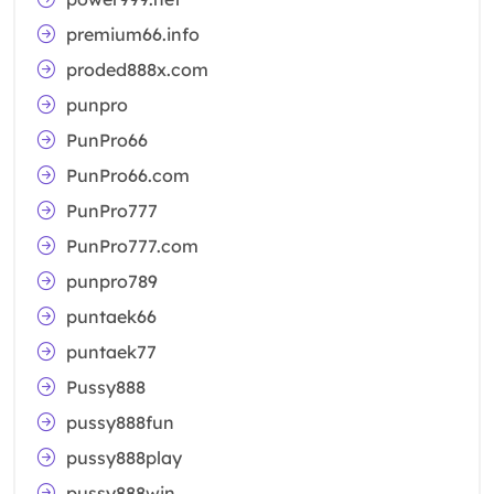
premium66.info
proded888x.com
punpro
PunPro66
PunPro66.com
PunPro777
PunPro777.com
punpro789
puntaek66
puntaek77
Pussy888
pussy888fun
pussy888play
pussy888win