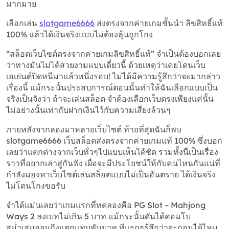
มากมาย
เลือกเล่น
slotgame6666
ส่งตรงจากค่ายเกมชั้นนำ ลิขสิทธิ์แท้
100% แล้วได้เงินจริงแบบไม่ต้องลุ้นถูกโกง
“สล็อตเว็บไซต์ตรงจากค่ายเกมลิขสิทธิ์แท้” จำเป็นต้องบอกเลย
ว่าทางมันไม่ได้สวยงามแบบเดี๋ยวนี้ ด้วยเหตุว่าเคยโดนเว็บ
เอเย่นต์ปิดหนีมาแล้วหนึ่งรอบ! ไม่ได้มีความรู้สึกว่าจะมากล่าว
เรื่องนี้ แม้กระนั้นประสบการณ์ตอนนั้นทำให้ฉันเลือกแบบเป็น
จริงเป็นจังว่า ถ้าจะเล่นสล็อต จำต้องเลือกเว็บตรงเพียงแค่นั้น
ไม่อย่างนั้นเท่ากับฝากเงินไว้กับความเสี่ยงล้วนๆ
ภายหลังจากลองมาหลายเว็บไซต์ ท้ายที่สุดฉันก็พบ
slotgame6666 เว็บสล็อตส่งตรงจากค่ายเกมแท้ 100% ซึ่งบอก
เลยว่าแตกต่างจากเว็บทั่วๆไปแบบเห็นได้ชัด รวมทั้งนี่เป็นเรื่อง
ราวที่อยากเล่าสู่กันฟัง เผื่อจะมีประโยชน์ให้กับคนไหนกันแน่ที่
กำลังมองหาเว็บไซต์เล่นสล็อตแบบไม่เป็นอันตราย ได้เงินจริง
ไม่โดนโกงขอรับ
จำได้แม่นเลยว่าเกมแรกที่ทดลองคือ PG Slot – Mahjong
Ways 2 ลงเบทไม่เกิน 5 บาท แม้กระนั้นดันได้คอมโบ
สม่ำเสมอจนถึงแตกแทบพันบาท ทีแรกๆรู้สึกว่าจะถอนได้ไหม