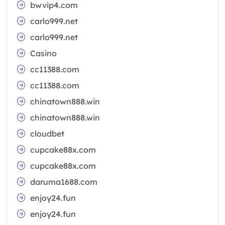
bwvip4.com
carlo999.net
carlo999.net
Casino
cc11388.com
cc11388.com
chinatown888.win
chinatown888.win
cloudbet
cupcake88x.com
cupcake88x.com
daruma1688.com
enjoy24.fun
enjoy24.fun