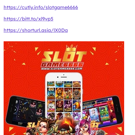
https://cutly.info/slotgame6666
https://bitt.to/xl9vp5
https://shorturl.asia/lX0Da