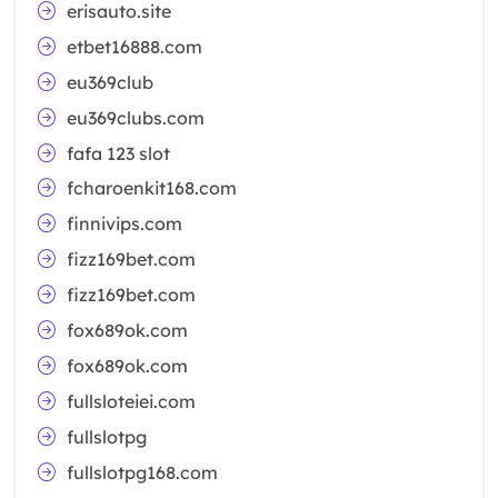
erisauto.site
etbet16888.com
eu369club
eu369clubs.com
fafa 123 slot
fcharoenkit168.com
finnivips.com
fizz169bet.com
fizz169bet.com
fox689ok.com
fox689ok.com
fullsloteiei.com
fullslotpg
fullslotpg168.com