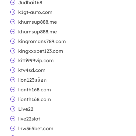
Judhai168
k1gt-auto.com
khumsup888.me
khumsup888.me
kingromans789.com
kingxxxbet123.com
kitti999vip.com
ktv4sd.com
lion123สล็อต
lionth168.com
lionth168.com
Live22
live22slot
lnw365bet.com