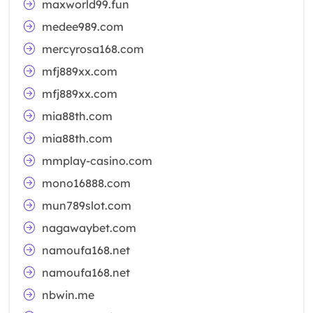
maxworld99.fun
medee989.com
mercyrosa168.com
mfj889xx.com
mfj889xx.com
mia88th.com
mia88th.com
mmplay-casino.com
mono16888.com
mun789slot.com
nagawaybet.com
namoufa168.net
namoufa168.net
nbwin.me