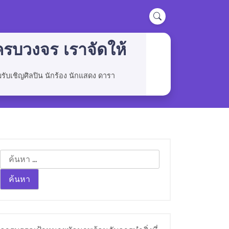
ครบวงจร เราจัดให้
อมรับเชิญศิลปิน นักร้อง นักแสดง ดารา
ค้นหา
สำหรับ: