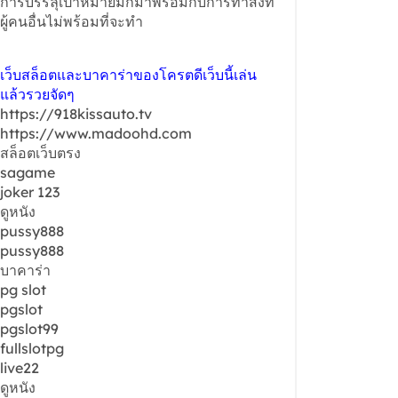
การบรรลุเป้าหมายมักมาพร้อมกับการทำสิ่งที่
ผู้คนอื่นไม่พร้อมที่จะทำ
เว็บสล็อตและบาคาร่าของโครตดีเว็บนี้เล่น
แล้วรวยจัดๆ
https://918kissauto.tv
https://www.madoohd.com
สล็อตเว็บตรง
sagame
joker 123
ดูหนัง
pussy888
pussy888
บาคาร่า
pg slot
pgslot
pgslot99
fullslotpg
live22
ดูหนัง