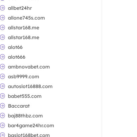
allbet24hr
allone745s.com
allstar168.me
allstar168.me
alot66
alot666
ambnovabet.com
asb9999.com
autoslot16888.com
babet555.com
Baccarat
baj88thbz.com
bar4game24hr.com
baslot168bet.com