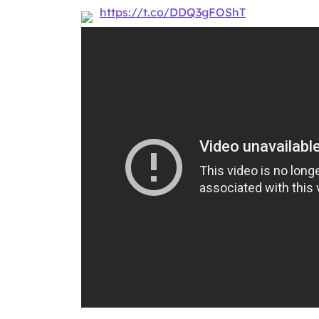
https://t.co/DDQ3gFOShT