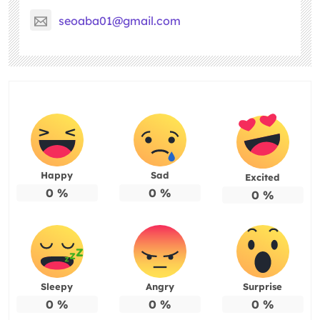
seoaba01@gmail.com
Happy
Sad
Excited
0
%
0
%
0
%
Sleepy
Angry
Surprise
0
%
0
%
0
%