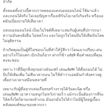
จำกัด
ทั้งหมดทั้งปวงนี้พวกเราทดลองแทงบอลออนไลน์ ใช้มาแล้ว
และถอนได้จริง ไม่เจอปัญหาเรื่องเทิร์นโอเวอร์เกินจริง หรือแอ
ดมินเบี่ยงบ่ายให้เสียเวลา
แทงบอลออนไลน์ เป็นเว็บไซต์ที่เหมาะสมกับผู้เล่นที่ปรารถนา
ความมั่นคงยั่งยืน ไม่คดโกง และไม่ถูกใจโดนบีบให้เสียเงินโดย
ไม่ยุติธรรม
ถ้าเกิดคุณเป็นผู้ที่ไม่ชอบเว็บที่ทำให้รู้สึกว่าโดนเอาเปรียบ เล่น
อย่างไรก็ไม่แตก เบิกเงินก็ยาก ฝากก็ช้า ufa9 คือคำตอบที่คุณ
คงจะชอบ
เพราะว่าที่นี่ทุกสิ่งทุกอย่างมันแฟร์ เล่นufa9r ได้คือถอนได้ ไม่
บีบให้เติมเพิ่ม ไม่ดึงเวลาถอน ไม่ใช้คำว่าแอดมินกำลังตรวจดู
เพื่อถ่วงเวลาเสมือนหลายที่
เหมาะกับผู้ที่อยากเล่นเรื่อยๆสร้างรายได้วันละนิด หรือ
เล่นufa9r เอาความสนุกไม่หวังรวยเร็ว แม้กระนั้นต้องการที่จะ
ให้ครั้งใดก็ตามกดเข้าเกม มั่นอกมั่นใจได้ว่าไม่มีผู้ใดอยู่เบื้อง
หลังผลแพ้ชนะของพวกเรา