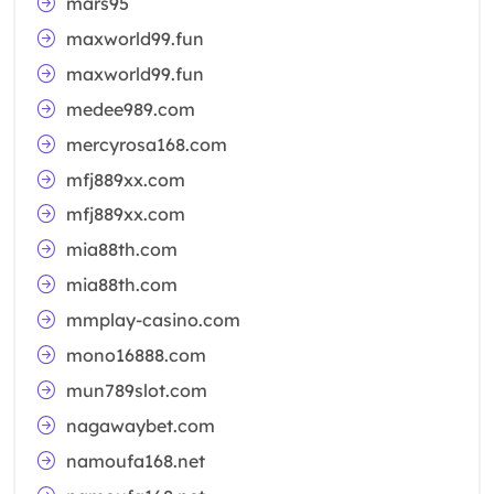
mars95
maxworld99.fun
maxworld99.fun
medee989.com
mercyrosa168.com
mfj889xx.com
mfj889xx.com
mia88th.com
mia88th.com
mmplay-casino.com
mono16888.com
mun789slot.com
nagawaybet.com
namoufa168.net