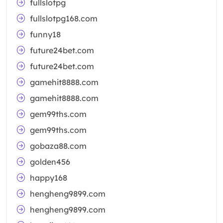
fullslotpg
fullslotpg168.com
funny18
future24bet.com
future24bet.com
gamehit8888.com
gamehit8888.com
gem99ths.com
gem99ths.com
gobaza88.com
golden456
happy168
hengheng9899.com
hengheng9899.com