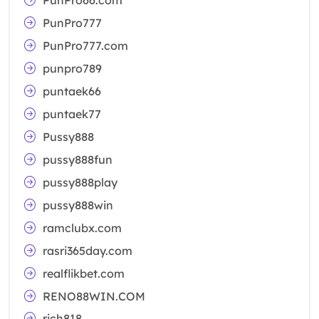
PunPro66.com
PunPro777
PunPro777.com
punpro789
puntaek66
puntaek77
Pussy888
pussy888fun
pussy888play
pussy888win
ramclubx.com
rasri365day.com
realflikbet.com
RENO88WIN.COM
rich818