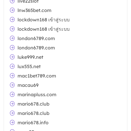
live22slot
lnw365bet.com
lockdown168 เข้าสู่ระบบ
lockdown168 เข้าสู่ระบบ
london6789.com
london6789.com
luke999.net
lux555.net
mac1bet789.com
macau69
marinapluss.com
mario678.club
mario678.club
mario678.info