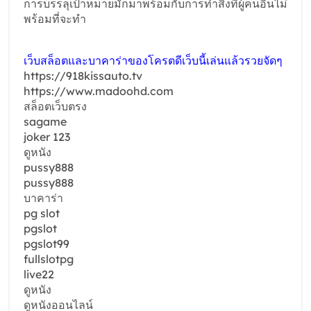
การบรรลุเป้าหมายมักมาพร้อมกับการทำสิ่งที่ผู้คนอื่นไม่
พร้อมที่จะทำ
เว็บสล็อตและบาคาร่าของโครตดีเว็บนี้เล่นแล้วรวยจัดๆ
https://918kissauto.tv
https://www.madoohd.com
สล็อตเว็บตรง
sagame
joker 123
ดูหนัง
pussy888
pussy888
บาคาร่า
pg slot
pgslot
pgslot99
fullslotpg
live22
ดูหนัง
ดูหนังออนไลน์