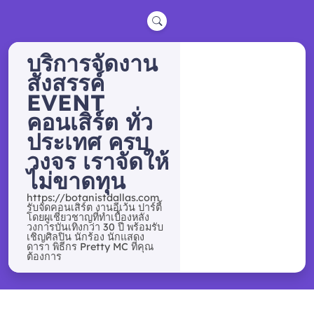
Skip
to
content
บริการจัดงาน
สังสรรค์
EVENT
คอนเสิร์ต ทั่ว
ประเทศ ครบ
วงจร เราจัดให้
ไม่ขาดทุน
https://botanistdallas.com
รับจัดคอนเสิร์ต งานอีเว้น ปาร์ตี้
โดยผูเชี่ยวชาญที่ทำเบื้องหลัง
วงการบันเทิงกว่า 30 ปี พร้อมรับ
เชิญศิลปิน นักร้อง นักแสดง
ดารา พิธีกร Pretty MC ที่คุณ
ต้องการ