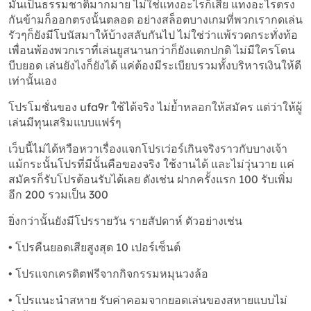
มันเป็นธรรมชาติมากมาย ไม่ใช่แทงอะไรก็เสีย แทงอะไรตรง
กันข้ามก็ออกตรงนั้นตลอด อย่างสล็อตบางเกมที่พวกเรากดเล่น
รัวๆก็ยังมีโบนัสมาให้บ้างสลับกันไป ไม่ใช่ว่าแพ้รวดกระทั่งท้อ
เพื่อนพ้องพวกเราที่เล่นยูสนานกว่าก็ยังแตกปกติ ไม่มีใครโดน
บีบยอด เล่นยังไงก็ยังได้ แค่ต้องมีระเบียบรวมทั้งบริหารเงินให้ดี
เท่านั้นเอง
โปรโมชั่นของ ufa9r ใช้ได้จริง ไม่ย้ำหลอกให้สมัคร แต่ว่าให้ผู้
เล่นมีทุนเสริมแบบแฟร์ๆ
เว็บนี้ไม่ได้หวือหวาเรื่องแจกโปรเว่อร์เกินจริงราวกับบางเจ้า
แม้กระนั้นโปรที่มีนั้นคือของจริง ใช้งานได้ และไม่วุ่นวาย แค่
สมัครก็รับโปรต้อนรับได้เลย ดังเช่น ฝากครั้งแรก 100 รับเพิ่ม
อีก 200 รวมเป็น 300
ยิ่งกว่านั้นยังมีโปรรายวัน รายสัปดาห์ ตัวอย่างเช่น
• โปรคืนยอดเสียสูงสุด 10 เปอร์เซ็นต์
• โปรแจกเครดิตฟรีจากกิจกรรมหมุนวงล้อ
• โปรแนะนำสหาย รับค่าคอมจากยอดเล่นของสหายแบบไม่