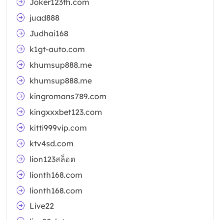
Joker123th.com
juad888
Judhai168
k1gt-auto.com
khumsup888.me
khumsup888.me
kingromans789.com
kingxxxbet123.com
kitti999vip.com
ktv4sd.com
lion123สล็อต
lionth168.com
lionth168.com
Live22