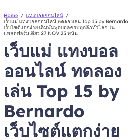
Home
แทงบอลออนไลน์
เว็บแม่ แทงบอลออนไลน์ ทดลองเล่น Top 15 by Bernardo
เว็บไซต์แตกง่าย เดิมพันฟุตบอลครบทุกลีกทั่วโลก ใน
แพลตฟอร์มเดียว 27 NOV 25 พนัน
เว็บแม่ แทงบอล
ออนไลน์ ทดลอง
เล่น Top 15 by
Bernardo
เว็บไซต์แตกง่าย