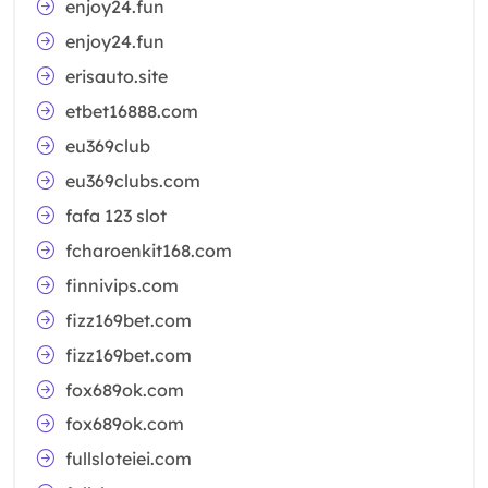
enjoy24.fun
enjoy24.fun
erisauto.site
etbet16888.com
eu369club
eu369clubs.com
fafa 123 slot
fcharoenkit168.com
finnivips.com
fizz169bet.com
fizz169bet.com
fox689ok.com
fox689ok.com
fullsloteiei.com