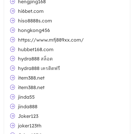
hengjing168
hi6bet.com
hiso8888s.com
hongkong456
https://www.mfj889xx.com/
hubbet168.com
hydra888 สล็อต
hydra888 เครดิตฟรี
item388.net
item388.net
jinda55
jinda888
Joker123
joker123th