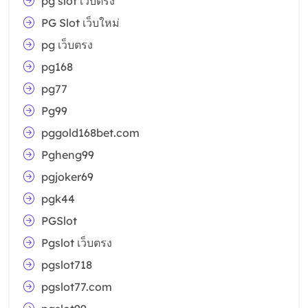
pg slot เว็บตรง
PG Slot เว็บใหม่
pg เว็บตรง
pg168
pg77
Pg99
pggold168bet.com
Pgheng99
pgjoker69
pgk44
PGSlot
Pgslot เว็บตรง
pgslot718
pgslot77.com