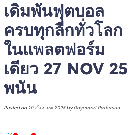
เดิมพันฟุตบอล
ครบทุกลีกทั่วโลก
ในแพลตฟอร์ม
เดียว 27 NOV 25
พนัน
Posted on
10 ธันวาคม 2025
by
Raymond Patterson