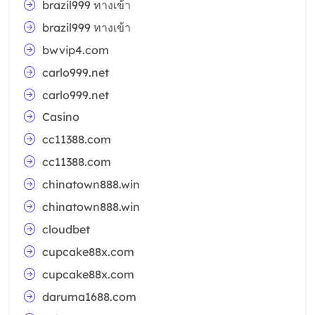
brazil999 ทางเข้า
brazil999 ทางเข้า
bwvip4.com
carlo999.net
carlo999.net
Casino
cc11388.com
cc11388.com
chinatown888.win
chinatown888.win
cloudbet
cupcake88x.com
cupcake88x.com
daruma1688.com