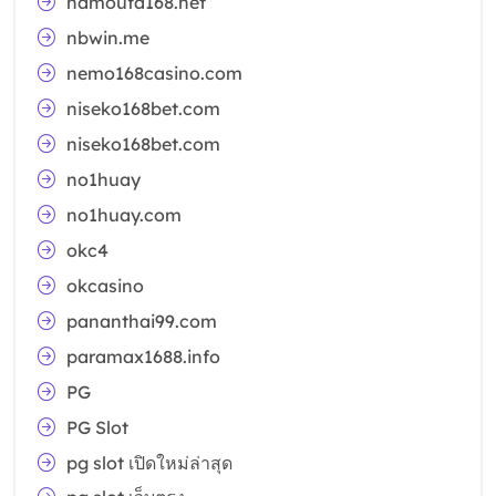
namoufa168.net
nbwin.me
nemo168casino.com
niseko168bet.com
niseko168bet.com
no1huay
no1huay.com
okc4
okcasino
pananthai99.com
paramax1688.info
PG
PG Slot
pg slot เปิดใหม่ล่าสุด