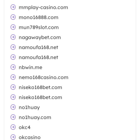
mmplay-casino.com
mono16888.com
mun789slot.com
nagawaybet.com
namoufa168.net
namoufa168.net
nbwin.me
nemo168casino.com
niseko168bet.com
niseko168bet.com
no1huay
no1huay.com
okc4
okcasino