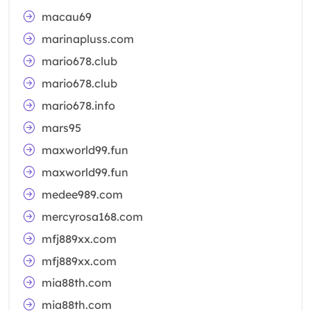
macau69
marinapluss.com
mario678.club
mario678.club
mario678.info
mars95
maxworld99.fun
maxworld99.fun
medee989.com
mercyrosa168.com
mfj889xx.com
mfj889xx.com
mia88th.com
mia88th.com