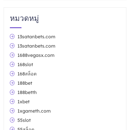
หมวดหมู่
13satanbets.com
13satanbets.com
1688vegasx.com
168slot
168สล็อต
188bet
188betth
1xbet
1xgameth.com
55slot
55สล็อต