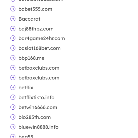
babet555.com
Baccarat
baj88thbz.com
bar4game24hr.com
baslot168bet.com
bbp168.me
betboxclubs.com
betboxclubs.com
betflix
betflixtikto.info
betwin6666.com
bio285th.com
bluewin8888.info
bng55