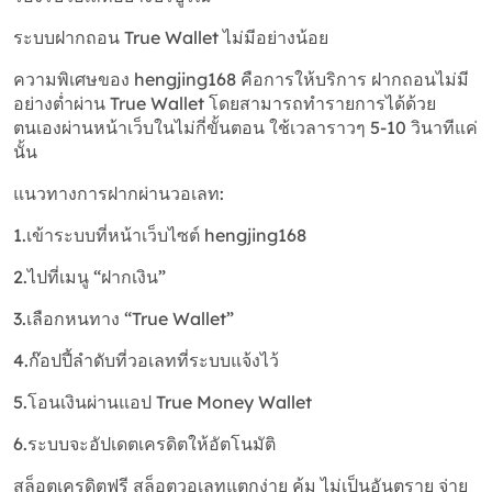
ระบบฝากถอน True Wallet ไม่มีอย่างน้อย
ความพิเศษของ hengjing168 คือการให้บริการ ฝากถอนไม่มี
อย่างต่ำผ่าน True Wallet โดยสามารถทำรายการได้ด้วย
ตนเองผ่านหน้าเว็บในไม่กี่ขั้นตอน ใช้เวลาราวๆ 5-10 วินาทีแค่
นั้น
แนวทางการฝากผ่านวอเลท:
1.เข้าระบบที่หน้าเว็บไซต์ hengjing168
2.ไปที่เมนู “ฝากเงิน”
3.เลือกหนทาง “True Wallet”
4.ก๊อปปี้ลำดับที่วอเลทที่ระบบแจ้งไว้
5.โอนเงินผ่านแอป True Money Wallet
6.ระบบจะอัปเดตเครดิตให้อัตโนมัติ
สล็อตเครดิตฟรี สล็อตวอเลทแตกง่าย คุ้ม ไม่เป็นอันตราย จ่าย