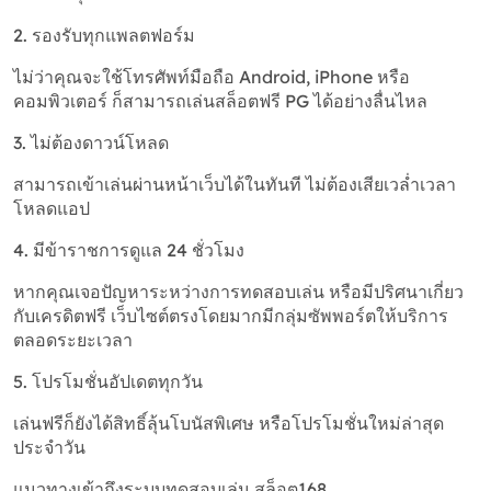
2. รองรับทุกแพลตฟอร์ม
ไม่ว่าคุณจะใช้โทรศัพท์มือถือ Android, iPhone หรือ
คอมพิวเตอร์ ก็สามารถเล่นสล็อตฟรี PG ได้อย่างลื่นไหล
3. ไม่ต้องดาวน์โหลด
สามารถเข้าเล่นผ่านหน้าเว็บได้ในทันที ไม่ต้องเสียเวล่ำเวลา
โหลดแอป
4. มีข้าราชการดูแล 24 ชั่วโมง
หากคุณเจอปัญหาระหว่างการทดสอบเล่น หรือมีปริศนาเกี่ยว
กับเครดิตฟรี เว็บไซต์ตรงโดยมากมีกลุ่มซัพพอร์ตให้บริการ
ตลอดระยะเวลา
5. โปรโมชั่นอัปเดตทุกวัน
เล่นฟรีก็ยังได้สิทธิ์ลุ้นโบนัสพิเศษ หรือโปรโมชั่นใหม่ล่าสุด
ประจำวัน
แนวทางเข้าถึงระบบทดสอบเล่น สล็อต168