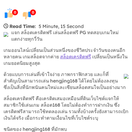
0
0
Read Time:
5 Minute, 15 Second
แจก สล็อตเครดิตฟรี เล่นสล็อตฟรี PG ทดสอบเกมใหม่
แตกง่ายทุกวี่วัน
เกมออนไลน์เปลี่ยนเป็นส่วนหนึ่งของชีวิตประจำวันของคนอีก
หลายคน เกมสล็อตจากค่าย
สล็อตเครดิตฟรี
เปลี่ยนเป็นหนึ่งใน
เกมยอดนิยมสูงสุด
ด้วยแบบการเล่นที่เข้าใจง่าย ภาพกราฟิกสวย และก็ที่
สำคัญเป็นสามารถเล่น hengjing168 ได้โดยไม่ต้องลงทุน
ซึ่งเป็นสิ่งที่นักพนันคนใหม่และเซียนสล็อตสนใจเป็นอย่างมาก
สล็อตเครดิตฟรี คือเครดิตเสมอเหมือนที่ดินเว็บไซต์แจกให้
สมาชิกใช้เล่นเกม สล็อต168 โดยไม่ต้องทำการฝากเงิน ซึ่ง
เครดิตฟรีสามารถใช้ทดลองเล่น รวมทั้งบ้างครั้งยังสามารถเบิก
เงินได้จริง เมื่อกระทำตามเงื่อนไขที่เว็บไซต์ระบุ
ชนิดของ hengjing168 ที่มักพบ