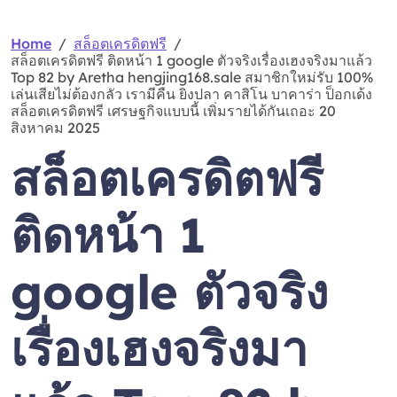
Home
สล็อตเครดิตฟรี
สล็อตเครดิตฟรี ติดหน้า 1 google ตัวจริงเรื่องเฮงจริงมาแล้ว
Top 82 by Aretha hengjing168.sale สมาชิกใหม่รับ 100%
เล่นเสียไม่ต้องกลัว เรามีคืน ยิงปลา คาสิโน บาคาร่า ป็อกเด้ง
สล็อตเครดิตฟรี เศรษฐกิจแบบนี้ เพิ่มรายได้กันเถอะ 20
สิงหาคม 2025
สล็อตเครดิตฟรี
ติดหน้า 1
google ตัวจริง
เรื่องเฮงจริงมา