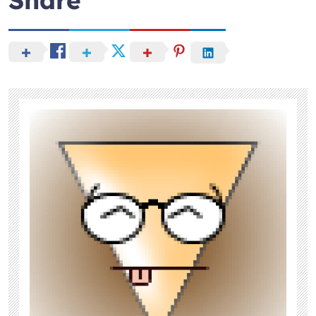
Share