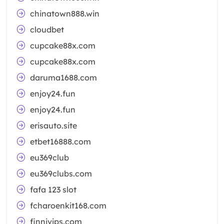
chinatown888.win
cloudbet
cupcake88x.com
cupcake88x.com
daruma1688.com
enjoy24.fun
enjoy24.fun
erisauto.site
etbet16888.com
eu369club
eu369clubs.com
fafa 123 slot
fcharoenkit168.com
finnivips.com