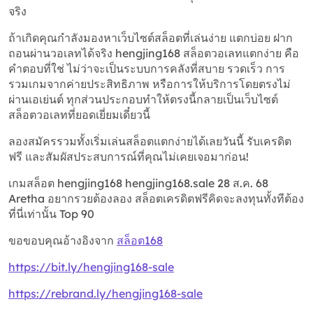
จริง
ถ้าเกิดคุณกำลังมองหาเว็บไซต์สล็อตที่เล่นง่าย แตกบ่อย ฝาก
ถอนผ่านวอเลทได้จริง hengjing168 สล็อตวอเลทแตกง่าย คือ
คำตอบที่ใช่ ไม่ว่าจะเป็นระบบการคลังที่สบาย รวดเร็ว การ
รวมเกมจากค่ายประสิทธิภาพ หรือการให้บริการโดยตรงไม่
ผ่านเอเย่นต์ ทุกส่วนประกอบทำให้ตรงนี้กลายเป็นเว็บไซต์
สล็อตวอเลทที่ยอดเยี่ยมเดี๋ยวนี้
ลองสมัครรวมทั้งเริ่มเล่นสล็อตแตกง่ายได้เลยวันนี้ รับเครดิต
ฟรี และสัมผัสประสบการณ์ที่คุณไม่เคยเจอมาก่อน!
เกมสล็อต hengjing168 hengjing168.sale 28 ส.ค. 68
Aretha อยากรวยต้องลอง สล็อตเครดิตฟรีคิดจะลงทุนทั้งทีต้อง
ที่นี่เท่านั้น Top 90
ขอขอบคุณอ้างอิงจาก
สล็อต168
https://bit.ly/hengjing168-sale
https://rebrand.ly/hengjing168-sale