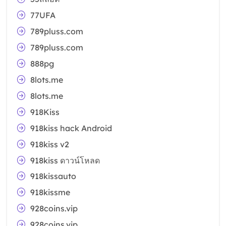
77UFA
789pluss.com
789pluss.com
888pg
8lots.me
8lots.me
918Kiss
918kiss hack Android
918kiss v2
918kiss ดาวน์โหลด
918kissauto
918kissme
928coins.vip
928coins.vip