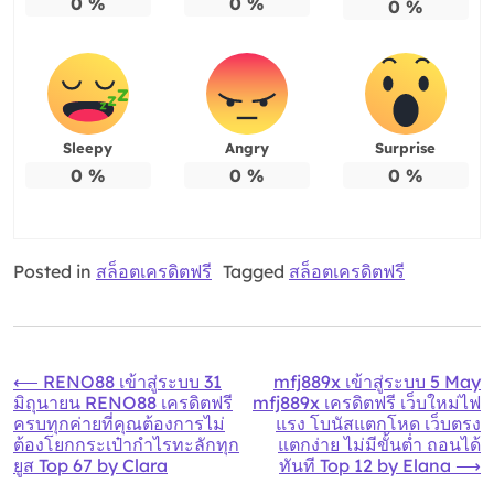
0
%
0
%
0
%
Sleepy
Angry
Surprise
0
%
0
%
0
%
Posted in
สล็อตเครดิตฟรี
Tagged
สล็อตเครดิตฟรี
แนะแนว
⟵
RENO88 เข้าสู่ระบบ 31
mfj889x เข้าสู่ระบบ 5 May
มิถุนายน RENO88 เครดิตฟรี
mfj889x เครดิตฟรี เว็บใหม่ไฟ
ครบทุกค่ายที่คุณต้องการไม่
แรง โบนัสแตกโหด เว็บตรง
เรื่อง
ต้องโยกกระเป๋ากำไรทะลักทุก
แตกง่าย ไม่มีขั้นต่ำ ถอนได้
ยูส Top 67 by Clara
ทันที Top 12 by Elana
⟶