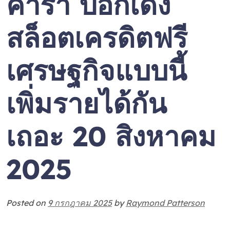
คาร่า ป็อกเด้ง
สล็อตเครดิตฟรี
เศรษฐกิจแบบนี้
เพิ่มรายได้กัน
เถอะ 20 สิงหาคม
2025
Posted on
9 กรกฎาคม 2025
by
Raymond Patterson