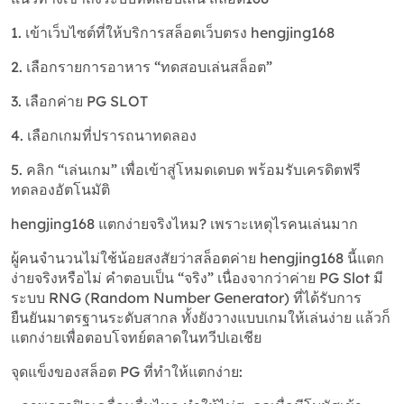
1. เข้าเว็บไซต์ที่ให้บริการสล็อตเว็บตรง hengjing168
2. เลือกรายการอาหาร “ทดสอบเล่นสล็อต”
3. เลือกค่าย PG SLOT
4. เลือกเกมที่ปรารถนาทดลอง
5. คลิก “เล่นเกม” เพื่อเข้าสู่โหมดเดบด พร้อมรับเครดิตฟรี
ทดลองอัตโนมัติ
hengjing168 แตกง่ายจริงไหม? เพราะเหตุไรคนเล่นมาก
ผู้คนจำนวนไม่ใช้น้อยสงสัยว่าสล็อตค่าย hengjing168 นี้แตก
ง่ายจริงหรือไม่ คำตอบเป็น “จริง” เนื่องจากว่าค่าย PG Slot มี
ระบบ RNG (Random Number Generator) ที่ได้รับการ
ยืนยันมาตรฐานระดับสากล ทั้งยังวางแบบเกมให้เล่นง่าย แล้วก็
แตกง่ายเพื่อตอบโจทย์ตลาดในทวีปเอเชีย
จุดแข็งของสล็อต PG ที่ทำให้แตกง่าย: