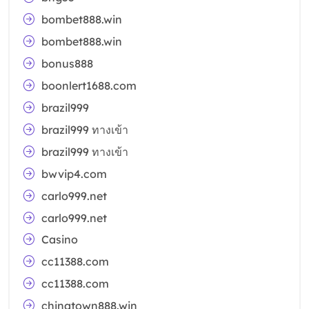
bombet888.win
bombet888.win
bonus888
boonlert1688.com
brazil999
brazil999 ทางเข้า
brazil999 ทางเข้า
bwvip4.com
carlo999.net
carlo999.net
Casino
cc11388.com
cc11388.com
chinatown888.win