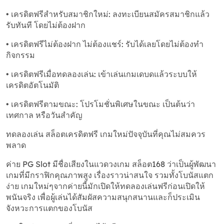
• เครดิตฟรีสำหรับสมาชิกใหม่: ลงทะเบียนสมัครสมาชิกแล้ว
รับทันที โดยไม่ต้องฝาก
• เครดิตฟรีไม่ต้องฝาก ไม่ต้องแชร์: รับได้เลยโดยไม่ต้องทำ
กิจกรรม
• เครดิตฟรีเมื่อทดลองเล่น: เข้าเล่นเกมเดบดแล้วระบบให้
เครดิตอัตโนมัติ
• เครดิตฟรีตามขณะ: โปรโมชั่นพิเศษในขณะ เป็นต้นว่า
เทศกาล หรือวันสำคัญ
ทดลองเล่น สล็อตเครดิตฟรี เกมใหม่ปัจจุบันที่คุณไม่สมควร
พลาด
ค่าย PG Slot มีชื่อเสียงในแวดวงเกม สล็อต168 ว่าเป็นผู้พัฒนา
เกมที่มีกราฟิกคุณภาพสูง เรื่องราวน่าสนใจ รวมทั้งโบนัสแตก
ง่าย เกมใหม่ๆจากค่ายนี้มักเปิดให้ทดลองเล่นฟรีก่อนเปิดให้
พนันจริง เพื่อผู้เล่นได้สัมผัสความสนุกสนานและก็ประเมิน
จังหวะการแตกของโบนัส