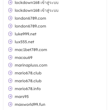
lockdown168 เข้าสู่ระบบ
lockdown168 เข้าสู่ระบบ
london6789.com
london6789.com
luke999.net
lux555.net
mac1bet789.com
macau69
marinapluss.com
mario678.club
mario678.club
mario678.info
mars95
maxworld99.fun