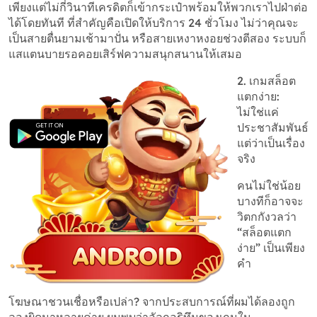
เพียงแต่ไม่กี่วินาทีเครดิตก็เข้ากระเป๋าพร้อมให้พวกเราไปฝ่าต่อ
ได้โดยทันที ที่สำคัญคือเปิดให้บริการ 24 ชั่วโมง ไม่ว่าคุณจะ
เป็นสายตื่นยามเช้ามาปั่น หรือสายเหงาหงอยช่วงตีสอง ระบบก็
แสแตนบายรอคอยเสิร์ฟความสนุกสนานให้เสมอ
2. เกมสล็อต
แตกง่าย:
ไม่ใช่แค่
ประชาสัมพันธ์
แต่ว่าเป็นเรื่อง
จริง
คนไม่ใช่น้อย
บางทีก็อาจจะ
วิตกกังวลว่า
“สล็อตแตก
ง่าย” เป็นเพียง
คำ
โฆษณาชวนเชื่อหรือเปล่า? จากประสบการณ์ที่ผมได้ลองถูก