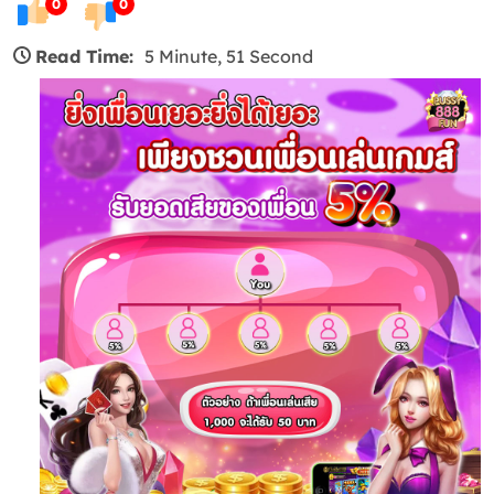
0
0
Read Time:
5 Minute, 51 Second