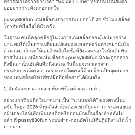
พิจารณาได้จากช่วงเวลา “Golden Time” ที่ชอบมีโบนัสแตก
บ่อยมากกระทั่งตกอกตกใจ
pussy888fun เกมสล็อตแตกง่ายระบบออโต้ 24 ชั่วโมง สล็อต
โทรศัพท์มือถือได้เงินจริง
ในฐานะคนที่คลุกคลีอยู่ในวงการเกมสล็อตออนไลน์มาอย่าง
นาน ผมได้เห็นการเปลี่ยนแปลงของแพลตฟอร์มต่างๆมานับไม่
ถ้วน แต่ว่าถ้าจะให้เอ่ยถึงหนึ่งในชื่อที่ยังคงครองใจนักเดิมพัน
สายปั่นแบบเหนียวแน่น ชื่อของ pussy888fun มักจะถูกกล่าว
ถึงขึ้นมาเป็นอันดับที่หนึ่งเสมอ วันนี้ผมจะมาเล่าจาก
ประสบการณ์ตรงว่า เพราะเหตุใดตรงนี้ถึงเปลี่ยนเป็นจุดหมาย
ของแฟนสล็อตโทรศัพท์มือถือที่อยากได้เงินจริง
1. สัมผัสแรก: ความง่ายที่มาพร้อมด้วยความเร็ว
อย่างแรกที่ผมติดใจมากมายเป็น “ระบบออโต้” ของตรงนี้นะ
ครับ ในยุค 2026 ที่ทุกสิ่งจำเป็นต้องแข่งกับเวลา การรอคอยแอ
ดมินตอบไลน์เพื่อเพิ่มเครดิตหรือถอนเงินเป็นเรื่องล้าหลังไป
แล้ว ที่ pussy888fun ระบบฝาก-ถอนอัตโนมัติปฏิบัติงานได้เร็ว
มากมาย