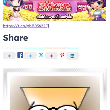
https://t.co/ghB03622Jj
Share