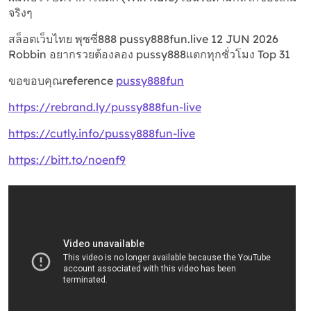
จริงๆ
สล็อตเว็บไทย พุซซี่888 pussy888fun.live 12 JUN 2026
Robbin อยากรวยต้องลอง pussy888แตกทุกชั่วโมง Top 31
ขอขอบคุณreference
pussy888fun
https://rebrand.ly/pussy888fun-live
https://cutly.info/pussy888fun-live
https://bitt.to/noenf9