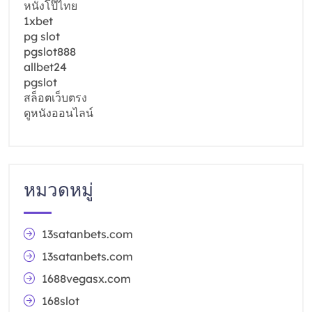
หนังโป๊ไทย
1xbet
pg slot
pgslot888
allbet24
pgslot
สล็อตเว็บตรง
ดูหนังออนไลน์
หมวดหมู่
13satanbets.com
13satanbets.com
1688vegasx.com
168slot