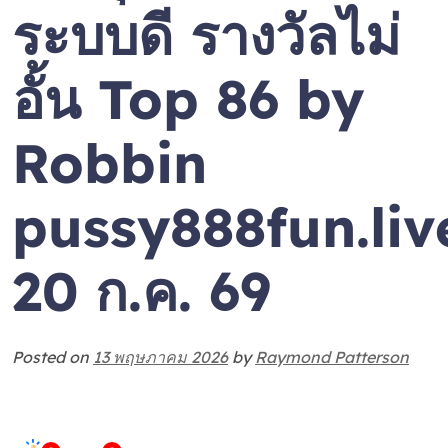
ระบบดี รางวัลไม่
อั้น Top 86 by
Robbin
pussy888fun.liv
20 ก.ค. 69
Posted on
13 พฤษภาคม 2026
by
Raymond Patterson