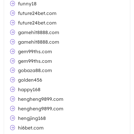
funny18
future24bet.com
future24bet.com
gamehit8888.com
gamehit8888.com
gem99ths.com
gem99ths.com
gobaza88.com
golden456
happy168
hengheng9899.com
hengheng9899.com
hengjing168
hi6bet.com