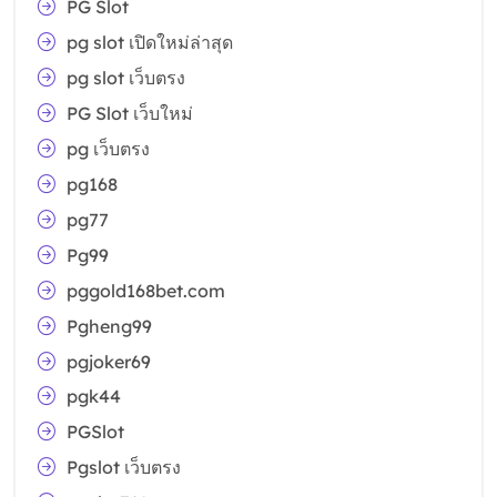
PG Slot
pg slot เปิดใหม่ล่าสุด
pg slot เว็บตรง
PG Slot เว็บใหม่
pg เว็บตรง
pg168
pg77
Pg99
pggold168bet.com
Pgheng99
pgjoker69
pgk44
PGSlot
Pgslot เว็บตรง