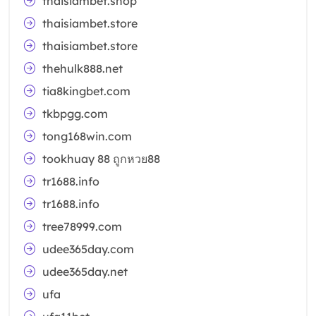
thaisiambet.shop
thaisiambet.store
thaisiambet.store
thehulk888.net
tia8kingbet.com
tkbpgg.com
tong168win.com
tookhuay 88 ถูกหวย88
tr1688.info
tr1688.info
tree78999.com
udee365day.com
udee365day.net
ufa