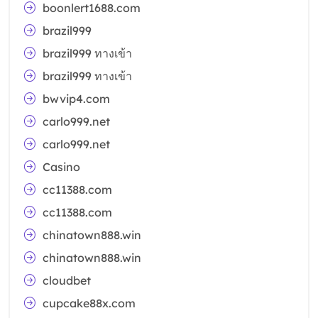
boonlert1688.com
brazil999
brazil999 ทางเข้า
brazil999 ทางเข้า
bwvip4.com
carlo999.net
carlo999.net
Casino
cc11388.com
cc11388.com
chinatown888.win
chinatown888.win
cloudbet
cupcake88x.com