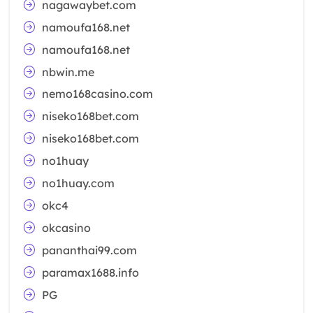
nagawaybet.com
namoufa168.net
namoufa168.net
nbwin.me
nemo168casino.com
niseko168bet.com
niseko168bet.com
no1huay
no1huay.com
okc4
okcasino
pananthai99.com
paramax1688.info
PG