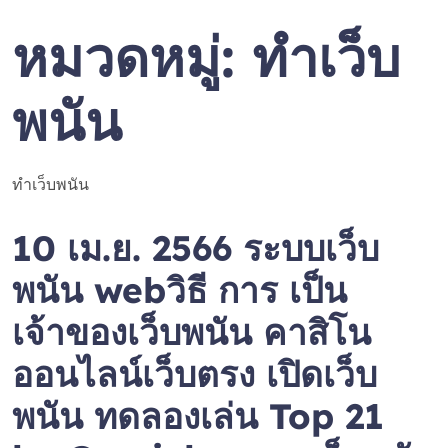
หมวดหมู่:
ทำเว็บ
พนัน
ทำเว็บพนัน
10 เม.ย. 2566 ระบบเว็บ
พนัน webวิธี การ เป็น
เจ้าของเว็บพนัน คาสิโน
ออนไลน์เว็บตรง เปิดเว็บ
พนัน ทดลองเล่น Top 21