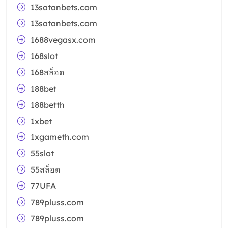
13satanbets.com
13satanbets.com
1688vegasx.com
168slot
168สล็อต
188bet
188betth
1xbet
1xgameth.com
55slot
55สล็อต
77UFA
789pluss.com
789pluss.com