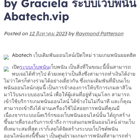
by Graciela ระบบเว็บพนัน
Abatech.vip
Posted on
12 สิงหาคม 2023
by
Raymond Patterson
Abatech เว็บเดิมพันออนไลน์เปิดใหม่ รวมเกมพนันยอดฮิต
เปิด
ระบบเว็บพนัน
เว็บพนัน เป็นสิ่งที่ในขณะนี้นั้นสามารถ
พบเจอได้ทั่วๆไป ด้วยเหตุว่าเป็นสิ่งซึ่งสามารถทำเงินได้ง่าย
ไม่ว่าใครก็ต่างร่วมได้อย่างเดียวกัน ซึ่งเกมเดิมพันที่มีบนเว็บ
พนันออนไลน์กลุ่มนี้ เป็นการจำลองการให้บริการเกมคาสิโน
มาไว้บนระบบออนไลน์ เพื่อให้ผู้เล่นที่อยู่ทั่วมุมโลก สามารถ
เข้าใช้บริการเกมพนันออนไลน์ ได้ข้างในไม่กี่นาที และก็คุณ
สามารถเข้าถึงได้ ผ่านเครื่องใช้ไม้สอยการพนันที่คุณมี
เนื่องจากระบบเน็ตเวิร์กของเว็บพนันออนไลน์นั้น ได้ถูกสร้าง
ขึ้นมาเพื่อรองรับการเข้าถึง การเล่นเกมพนันออนไลน์ ผ่านเว็บ
ที่เหมาะสมที่สุด เราก็เลยได้จัดสร้างระบบเว็บไซต์พนัน
ออนไลน์แห่งนี้ขึ้นมา เป็นศูนย์รวมเกมการพนันที่สามารถทำ