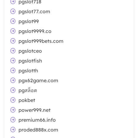
pgslot718
pgslot77.com
pgslot99
pgslot9999.co
pgslot999bets.com
pgslotceo
pgslotfish
pgslotth
pgx62game.com
pgสล็อต
pokbet
power999.net
premium66.info
proded888x.com