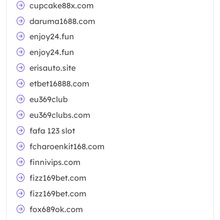
cupcake88x.com
daruma1688.com
enjoy24.fun
enjoy24.fun
erisauto.site
etbet16888.com
eu369club
eu369clubs.com
fafa 123 slot
fcharoenkit168.com
finnivips.com
fizz169bet.com
fizz169bet.com
fox689ok.com