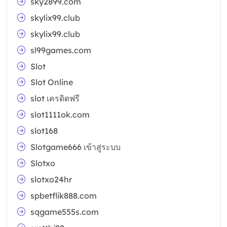
sky2899.com
skylix99.club
skylix99.club
sl99games.com
Slot
Slot Online
slot เครดิตฟรี
slot1111ok.com
slot168
Slotgame666 เข้าสู่ระบบ
Slotxo
slotxo24hr
spbetflik888.com
sqgame555s.com