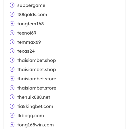
suppergame
t88golds.com
tangtem168
teenoi69
temmax69
texas24
thaisiambet.shop
thaisiambet.shop
thaisiambet.store
thaisiambet.store
thehulk888.net
tia8kingbet.com
tkbpgg.com
tong168win.com