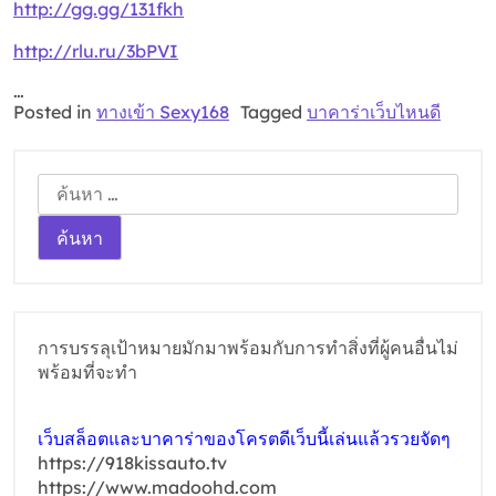
http://gg.gg/131fkh
http://rlu.ru/3bPVI
…
Posted in
ทางเข้า Sexy168
Tagged
บาคาร่าเว็บไหนดี
ค้นหา
สำหรับ:
การบรรลุเป้าหมายมักมาพร้อมกับการทำสิ่งที่ผู้คนอื่นไม่
พร้อมที่จะทำ
เว็บสล็อตและบาคาร่าของโครตดีเว็บนี้เล่นแล้วรวยจัดๆ
https://918kissauto.tv
https://www.madoohd.com