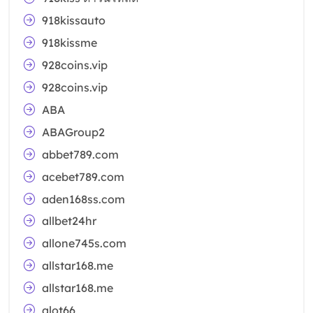
918kissauto
918kissme
928coins.vip
928coins.vip
ABA
ABAGroup2
abbet789.com
acebet789.com
aden168ss.com
allbet24hr
allone745s.com
allstar168.me
allstar168.me
alot66