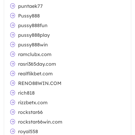
puntaek77
Pussy888
pussy888fun
pussy888play
pussy888win
ramclubx.com
rasri365day.com
realflikbet.com
RENO88WIN.COM
rich818
rizzbetx.com
rockstar66
rockstar66win.com
royal558