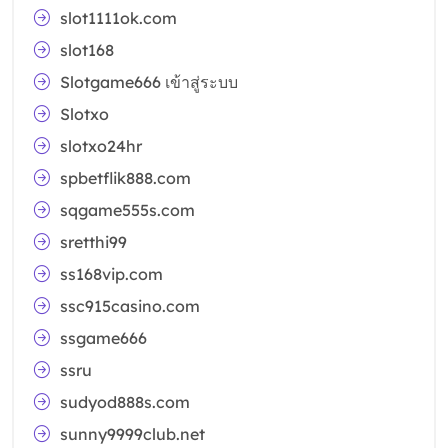
slot1111ok.com
slot168
Slotgame666 เข้าสู่ระบบ
Slotxo
slotxo24hr
spbetflik888.com
sqgame555s.com
sretthi99
ss168vip.com
ssc915casino.com
ssgame666
ssru
sudyod888s.com
sunny9999club.net