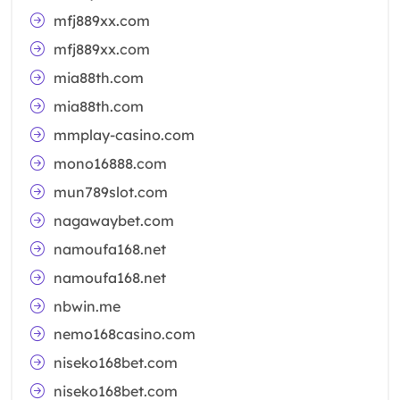
mfj889xx.com
mfj889xx.com
mia88th.com
mia88th.com
mmplay-casino.com
mono16888.com
mun789slot.com
nagawaybet.com
namoufa168.net
namoufa168.net
nbwin.me
nemo168casino.com
niseko168bet.com
niseko168bet.com