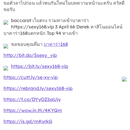
ขอตัวลาไปก่อน แล้วพบกันใหม่ในบทความหน้านะครับ สวัสดี
ขอรับ
baccarat เว็บตรง รวมทางเข้าบาคาร่า
https://sexy168.vip 3 April 66 Derek คาสิโนออนไลน์
บาคาร่า168แตกหนัก Top 94 ทางเข้า
ขอขอบคุณที่มา
บาคาร่า168
http://bit.do/Ssexy_vip
https://bit.ly/sexy168-vip
https://cutt.ly/se-xy-vip
https://rebrand.ly/sexy168-vip
https://t.co/DYyOZbaUjy
https://wow.in.th/4KYQm
https://is.gd/mKyrkG