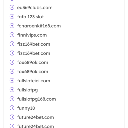
eu369clubs.com
fafa 123 slot
fcharoenkit168.com
finnivips.com
fizz169bet.com
fizz169bet.com
fox689ok.com
fox689ok.com
fullsloteiei.com
fullslotpg
fullslotpg168.com
funny18
future24bet.com
future24bet.com