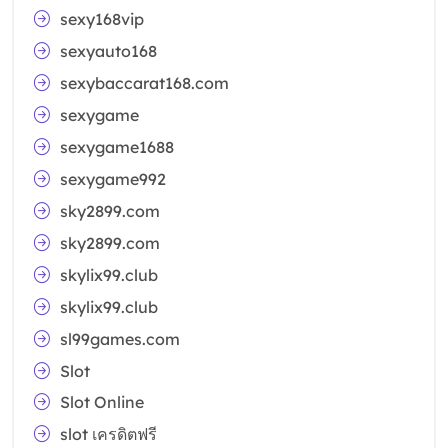
sexy168vip
sexyauto168
sexybaccarat168.com
sexygame
sexygame1688
sexygame992
sky2899.com
sky2899.com
skylix99.club
skylix99.club
sl99games.com
Slot
Slot Online
slot เครดิตฟรี