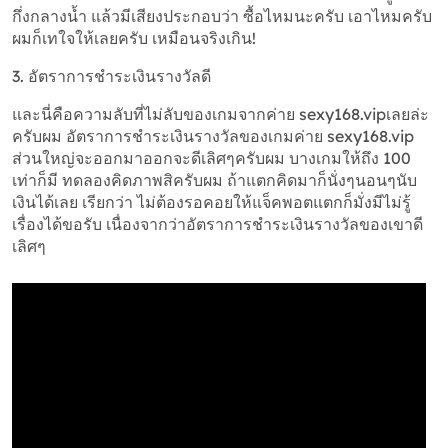
กึ่งกลางน้ำ แล้วมีเสียงประกอบว่า ซื้อไหมนะครับ เอาไหมครับ
ผมก็เทใจให้เลยครับ เหมือนจริงเกิน!
3. อัตราการชำระเงินรางวัลดี
และนี่คือความลับที่ไม่ลับของเกมจากค่าย sexy168.vipเลยล่ะ
ครับผม อัตราการชำระเงินรางวัลของเกมค่าย sexy168.vip
ส่วนใหญ่จะออกมาออกจะดีเลิศๆครับผม บางเกมให้ถึง 100
เท่าก็มี ทดลองคิดภาพสิครับผม ถ้าแตกคิดมาก็นั่งๆนอนๆนับ
เงินได้เลย เรียกว่า ไม่ต้องรอคอยให้แจ็คพอตแตกก็มั่งมีไม่รู้
เรื่องได้ขอรับ เนื่องจากว่าอัตราการชำระเงินรางวัลของเขาดี
เลิศๆ