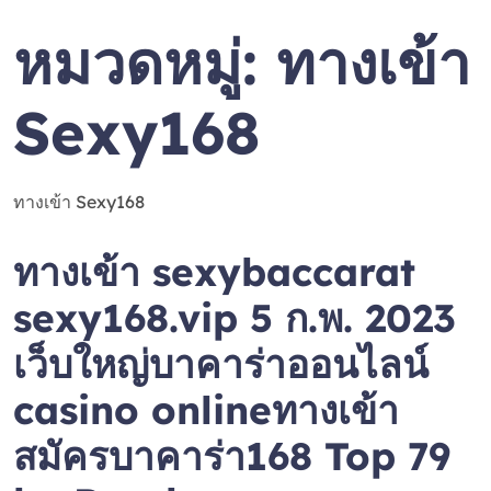
หมวดหมู่:
ทางเข้า
Sexy168
ทางเข้า Sexy168
ทางเข้า sexybaccarat
sexy168.vip 5 ก.พ. 2023
เว็บใหญ่บาคาร่าออนไลน์
casino onlineทางเข้า
สมัครบาคาร่า168 Top 79