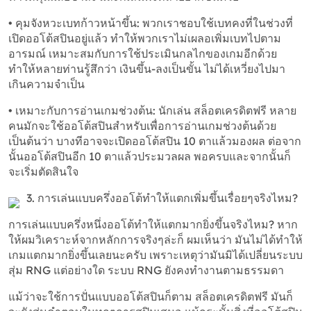
• คุมจังหวะเบทก้าวหน้าขึ้น: พวกเราชอบใช้เบทคงที่ในช่วงที่
เปิดออโต้สปินอยู่แล้ว ทำให้พวกเราไม่เผลอเพิ่มเบทไปตาม
อารมณ์ เหมาะสมกับการใช้ประเมินกลไกของเกมอีกด้วย
ทำให้หลายท่านรู้สึกว่า เงินขึ้น-ลงเป็นขั้น ไม่ได้เหวี่ยงไปมา
เกินความจำเป็น
• เหมาะกับการอ่านเกมช่วงต้น: นักเล่น สล็อตเครดิตฟรี หลาย
คนมักจะใช้ออโต้สปินสำหรับเพื่อการอ่านเกมช่วงต้นด้วย
เป็นต้นว่า บางทีอาจจะเปิดออโต้สปิน 10 ตาแล้วมองผล ต่อจาก
นั้นออโต้สปินอีก 10 ตาแล้วประมวลผล พอครบและจากนั้นก็
จะเริ่มตัดสินใจ
3. การเล่นแบบครึ่งออโต้ทำให้แตกเพิ่มขึ้นเรื่อยๆจริงไหม?
การเล่นแบบครึ่งหนึ่งออโต้ทำให้แตกมากยิ่งขึ้นจริงไหม? หาก
ให้ผมวิเคราะห์จากหลักการจริงๆล่ะก็ ผมเห็นว่า มันไม่ได้ทำให้
เกมแตกมากยิ่งขึ้นเลยนะครับ เพราะเหตุว่ามันมิได้เปลี่ยนระบบ
สุ่ม RNG แต่อย่างใด ระบบ RNG ยังคงทำงานตามธรรมดา
แม้ว่าจะใช้การปั่นแบบออโต้สปินก็ตาม สล็อตเครดิตฟรี มันก็