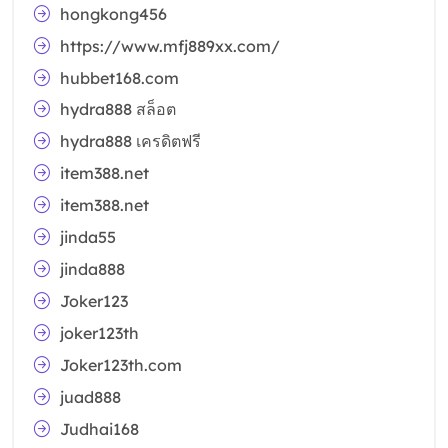
hongkong456
https://www.mfj889xx.com/
hubbet168.com
hydra888 สล็อต
hydra888 เครดิตฟรี
item388.net
item388.net
jinda55
jinda888
Joker123
joker123th
Joker123th.com
juad888
Judhai168