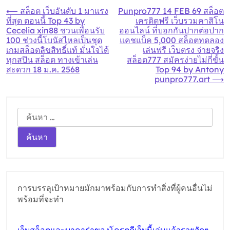
แนะแนว
⟵
สล็อต เว็บอันดับ 1 มาแรง
Punpro777 14 FEB 69 สล็อต
ที่สุด ตอนนี้ Top 43 by
เครดิตฟรี เว็บรวมคาสิโน
Cecelia xin88 ชวนเพื่อนรับ
ออนไลน์ ที่บอกกันปากต่อปาก
เรื่อง
100 ช่วงนี้โบนัสไหลเป็นชุด
แคชแบ็ค 5,000 สล็อตทดลอง
เกมสล็อตลิขสิทธิ์แท้ มั่นใจได้
เล่นฟรี เว็บตรง จ่ายจริง
ทุกสปิน สล็อต ทางเข้าเล่น
สล็อต777 สมัครง่ายไม่กี่ขั้น
สะดวก 18 ม.ค. 2568
Top 94 by Antony
punpro777.art
⟶
ค้นหา
สำหรับ:
การบรรลุเป้าหมายมักมาพร้อมกับการทำสิ่งที่ผู้คนอื่นไม่
พร้อมที่จะทำ