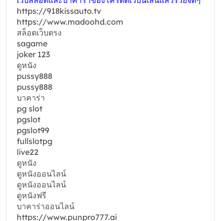
เว็บสล็อตและบาคาร่าของโครตดีเว็บนี้เล่นแล้วรวยจัดๆ
https://918kissauto.tv
https://www.madoohd.com
สล็อตเว็บตรง
sagame
joker 123
ดูหนัง
pussy888
pussy888
บาคาร่า
pg slot
pgslot
pgslot99
fullslotpg
live22
ดูหนัง
ดูหนังออนไลน์
ดูหนังออนไลน์
ดูหนังฟรี
บาคาร่าออนไลน์
https://www.punpro777.ai