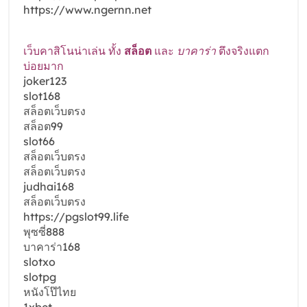
https://www.ngernn.net
เว็บคาสิโนน่าเล่น ทั้ง
สล็อต
และ
บาคาร่า
ตึงจริงแตก
บ่อยมาก
joker123
slot168
สล็อตเว็บตรง
สล็อต99
slot66
สล็อตเว็บตรง
สล็อตเว็บตรง
judhai168
สล็อตเว็บตรง
https://pgslot99.life
พุซซี่888
บาคาร่า168
slotxo
slotpg
หนังโป๊ไทย