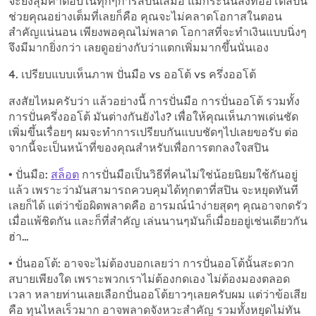
จะยังสุ่มคำตอบในทุกๆการสปินเสมอ แม้กระนั้นสิ่งที่ออโต้สปิน
ช่วยคุณอย่างเต็มที่เลยก็คือ คุณจะไม่คลาดโอกาสในตอน
สำคัญแน่นอน เพียงพอคุณไม่พลาด โอกาสที่จะทำเงินแบบนิ่งๆ
จึงมีมากยิ่งกว่า เลยดูอย่างกับว่าแตกเพิ่มมากขึ้นนั่นเอง
4. เปรียบแบบเห็นภาพ ปั่นมือ vs ออโต้ vs ครึ่งออโต้
สงสัยไหมครับว่า แล้วอย่างนี้ การปั่นมือ การปั่นออโต้ รวมทั้ง
การปั่นครึ่งออโต้ มันต่างกันยังไง? เพื่อให้คุณเห็นภาพเด่นชัด
เพิ่มขึ้นเรื่อยๆ ผมจะทำการเปรียบกันแบบชัดๆไปเลยขอรับ ต่อ
จากนี้จะเป็นหน้าที่ของคุณสำหรับเพื่อการตกลงใจสปิน
• ปั่นมือ:
สล็อต
การปั่นมือเป็นวิธีที่คนไม่ใช่น้อยนิยมใช้กันอยู่
แล้ว เพราะว่ามันสามารถควบคุมได้ทุกตาที่สปิน จะหยุดทันที
เลยก็ได้ แต่ว่าข้อผิดพลาดคือ อารมณ์นำง่ายสุดๆ คุณอาจกดรัว
เมื่อแพ้ชิดกัน และก็ที่สำคัญ เล่นนานๆมันก็เมื่อยอยู่เช่นเดียวกัน
ฮ่า…
• ปั่นออโต้: อาจจะไม่ต้องบอกเลยว่า การปั่นออโต้นั้นสะดวก
สบายเพียงใด เพราะพวกเราไม่ต้องกดเอง ไม่ต้องมองตลอด
เวลา หลายท่านเลยเลือกปั่นออโต้ยาวๆเลยครับผม แต่ว่าข้อเสีย
คือ ทุนไหลเร็วมาก อาจพลาดจังหวะสำคัญ รวมทั้งหยุดไม่ทัน