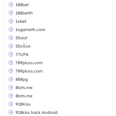
188bet
188betth
1xbet
1xgameth.com
55slot
55สล็อต
77UFA
789pluss.com
789pluss.com
888pg
8lots.me
8lots.me
918Kiss
918kiss hack Android