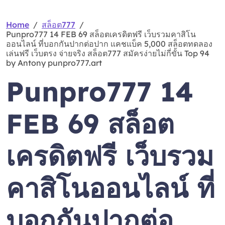
Home
สล็อต777
Punpro777 14 FEB 69 สล็อตเครดิตฟรี เว็บรวมคาสิโน
ออนไลน์ ที่บอกกันปากต่อปาก แคชแบ็ค 5,000 สล็อตทดลอง
เล่นฟรี เว็บตรง จ่ายจริง สล็อต777 สมัครง่ายไม่กี่ขั้น Top 94
by Antony punpro777.art
Punpro777 14
FEB 69 สล็อต
เครดิตฟรี เว็บรวม
คาสิโนออนไลน์ ที่
บอกกันปากต่อ