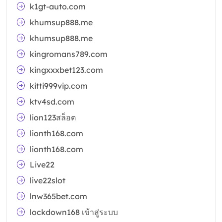
k1gt-auto.com
khumsup888.me
khumsup888.me
kingromans789.com
kingxxxbet123.com
kitti999vip.com
ktv4sd.com
lion123สล็อต
lionth168.com
lionth168.com
Live22
live22slot
lnw365bet.com
lockdown168 เข้าสู่ระบบ