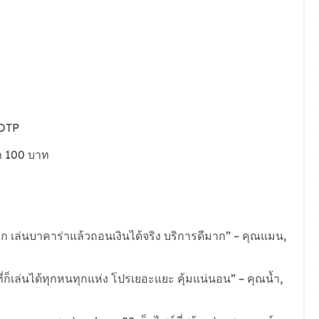
 OTP
ำ 100 บาท
รก เล่นบาคาร่าแล้วถอนเงินได้จริง บริการดีมาก” – คุณแมน,
ี่ก็เล่นได้ทุกหนทุกแห่ง โปรเยอะแยะ คุ้มแน่นอน” – คุณน้ำ,