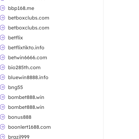
bbp168.me
betboxclubs.com
betboxclubs.com
betflix
betflixtikto.info
betwin6666.com
bio285th.com
bluewin8888.info
bng55
bombet888.win
bombet888.win
bonus888
boonlert1688.com
brazil999