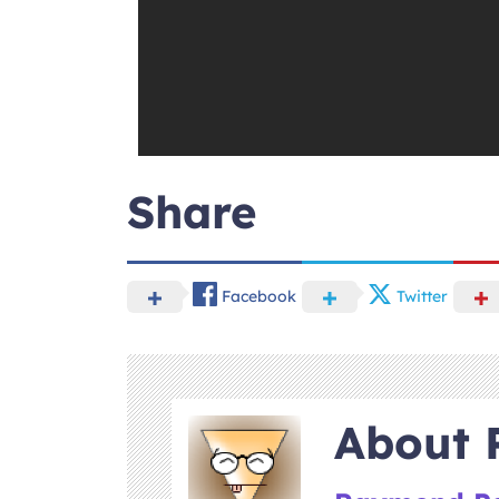
Share
Facebook
Twitter
About 