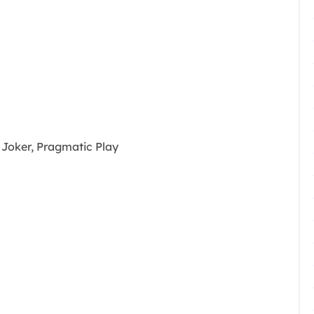
Joker, Pragmatic Play