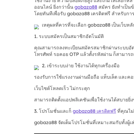
ใช้งานง่าย ความปลอดภัยสูง และเกมให้เลือกหลา
ออนไลน์ ยิ่งกว่านั้น
gobaza88
สมัคร ยังทำเป็นข
โดยทันทีเพื่อรับ gobaza88 เครดิตฟรี สำหรับการเ
เหตุผลที่ควรที่จะเลือก gobaza88 เป็นเว็บห
1. ระบบสมัครเป็นสมาชิกอัตโนมัติ
คุณสามารถลงทะเบียนสมัครสมาชิกผ่านระบบอัตโนม
โทรศัพท์ รอคอย OTP แล้วตั้งรหัสผ่าน ก็สามารถ
2. เข้าระบบง่าย ใช้งานได้ทุกเครื่องมือ
รองรับการใช้แรงงานผ่านมือถือ แท็บเล็ต และคอ
เว็บไซต์โหลดเร็ว ไม่กระตุก
สามารถติดตั้งแอปพลิเคชันเพื่อใช้งานได้สบายยิ่งข
3. โปรโมชั่นและก็
gobaza88 เครดิตฟรี
ที่คุณไ
gobaza88 จัดเต็มโปรโมชั่นที่เหมาะสมกับทั้งผู้เล่น