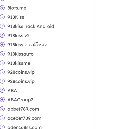
8lots.me
918Kiss
918kiss hack Android
918kiss v2
918kiss ดาวน์โหลด
918kissauto
918kissme
928coins.vip
928coins.vip
ABA
ABAGroup2
abbet789.com
acebet789.com
aden168ss.com