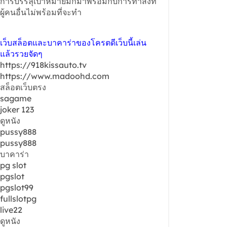
การบรรลุเป้าหมายมักมาพร้อมกับการทำสิ่งที่
ผู้คนอื่นไม่พร้อมที่จะทำ
เว็บสล็อตและบาคาร่าของโครตดีเว็บนี้เล่น
แล้วรวยจัดๆ
https://918kissauto.tv
https://www.madoohd.com
สล็อตเว็บตรง
sagame
joker 123
ดูหนัง
pussy888
pussy888
บาคาร่า
pg slot
pgslot
pgslot99
fullslotpg
live22
ดูหนัง