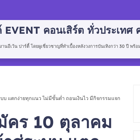
์ EVENT คอนเสิร์ต ทั่วประเทศ 
นอีเว้น ปาร์ตี้ โดยผูเชี่ยวชาญที่ทำเบื้องหลังวงการบันเทิงกว่า 30 ปี พร้
บ แตกง่ายทุกแนว ไม่มีขั้นต่ำ ถอนเงินไว มีกิจกรรมแจก
ัคร 10 ตุลาคม