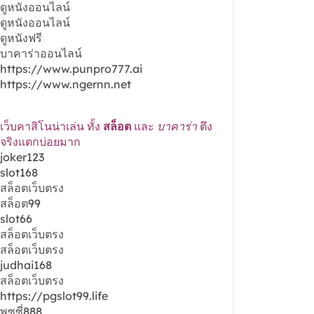
ดูหนังออนไลน์
ดูหนังออนไลน์
ดูหนังฟรี
บาคาร่าออนไลน์
https://www.punpro777.ai
https://www.ngernn.net
เว็บคาสิโนน่าเล่น ทั้ง
สล็อต
และ
บาคาร่า
ตึง
จริงแตกบ่อยมาก
joker123
slot168
สล็อตเว็บตรง
สล็อต99
slot66
สล็อตเว็บตรง
สล็อตเว็บตรง
judhai168
สล็อตเว็บตรง
https://pgslot99.life
พุซซี่888