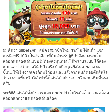
ผมคิดว่า allbet24hr สมัครสมาชิกใหม่ ฝากไม่มีขั้นต่ำ แจก
เครดิตฟรี 100 เป็นตัวเลือกที่คุ้มสำหรับผู้ที่กำลังมองหาเว็บ
สล็อตทดลองเล่นแบบไม่ต้องลงทุนก่อน ได้ทราบระบบ ได้ลอง
เกม และได้โอกาสได้กำไรจริง ถ้าเกิดคุณยังไม่เคยลอง ผม
ชี้แนะให้เริ่มจากเครดิตฟรีก่อน และหลังจากนั้นก็ค่อยตัดสินใจ
ว่าจะฝากเพิ่มหรือไม่ เท่านี้ก็เล่นได้อย่างสบายใจมากเพิ่มขึ้นนะ
ครับ
scr888 เล่นได้ทั้งยัง ios และ android เว็บไซต์สล็อต เกมสล็อต
สล็อตแตกง่าย ทดลองเล่นสล็อต