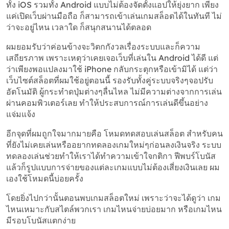
ทั้ง iOS รวมทั้ง Android แบบไม่ต้องจัดตั้งแอปให้ยุ่งยาก เพียง
แค่เปิดเว็บผ่านมือถือ ก็สามารถเข้าเล่นเกมสล็อตได้ในทันที ไม่
ว่าจะอยู่ไหน เวลาใด ก็สนุกสนานได้ตลอด
ผมยอมรับว่าค่อนข้างจะวิตกกังวลเรื่องระบบและก็ความ
เสถียรภาพ เพราะเหตุว่าเคยเจอเว็บที่เล่นใน Android ได้ดี แต่
ว่าเพียงพอแปลงมาใช้ iPhone กลับกระตุกหรือเข้ามิได้ แต่ว่า
เว็บไซต์สล็อตที่ผมใช้อยู่ตอนนี้ รองรับทั้งคู่ระบบจริงๆจอปรับ
อัตโนมัติ ผู้กระทำดปุ่มต่างๆลื่นไหล ไม่มีความต่างจากการเล่น
ผ่านคอมพิวเตอร์เลย ทำให้ประสบการณ์การเล่นดีขึ้นอย่าง
แจ่มแจ้ง
อีกจุดที่ผมถูกใจมากมายคือ โหมดทดสอบเล่นสล็อต สำหรับคน
ที่ยังไม่เคยเล่นหรืออยากทดลองเกมใหม่ๆก่อนลงเงินจริง ระบบ
ทดลองเล่นช่วยทำให้เราได้ทำความเข้าใจกติกา ฟีพบร์โบนัส
แล้วก็รูปแบบการจ่ายของแต่ละเกมแบบไม่ต้องเสี่ยงเงินเลย ผม
เองใช้โหมดนี้บ่อยครั้ง
โดยยิ่งไปกว่านั้นตอนพบเกมสล็อตใหม่ เพราะว่าจะได้ดูว่า เกม
ไหนเหมาะกับสไตล์พวกเรา เกมไหนจ่ายบ่อยมาก หรือเกมไหน
มีรอบโบนัสแตกง่าย