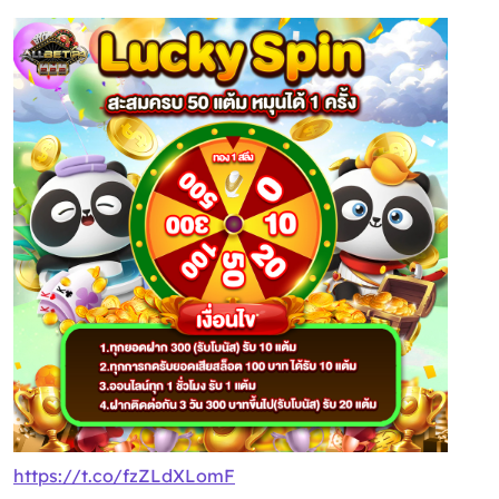
https://t.co/fzZLdXLomF