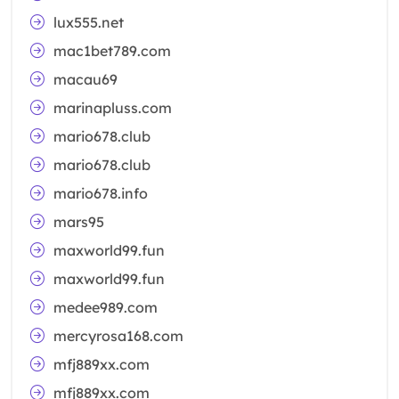
lux555.net
mac1bet789.com
macau69
marinapluss.com
mario678.club
mario678.club
mario678.info
mars95
maxworld99.fun
maxworld99.fun
medee989.com
mercyrosa168.com
mfj889xx.com
mfj889xx.com