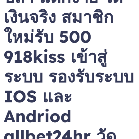
เงินจริง สมาชิก
ใหม่รับ 500
918kiss เข้าสู่
ระบบ รองรับระบบ
IOS และ
Andriod
allbet24hr วัด