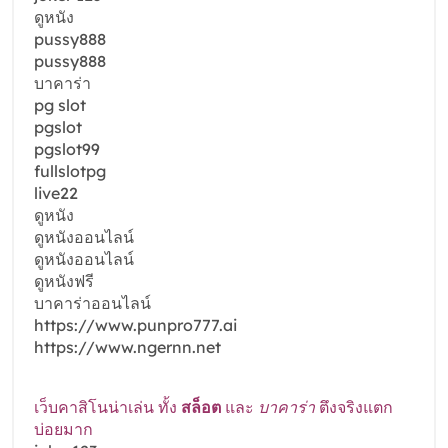
ดูหนัง
pussy888
pussy888
บาคาร่า
pg slot
pgslot
pgslot99
fullslotpg
live22
ดูหนัง
ดูหนังออนไลน์
ดูหนังออนไลน์
ดูหนังฟรี
บาคาร่าออนไลน์
https://www.punpro777.ai
https://www.ngernn.net
เว็บคาสิโนน่าเล่น ทั้ง
สล็อต
และ
บาคาร่า
ตึงจริงแตก
บ่อยมาก