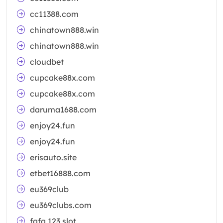
cc11388.com
chinatown888.win
chinatown888.win
cloudbet
cupcake88x.com
cupcake88x.com
daruma1688.com
enjoy24.fun
enjoy24.fun
erisauto.site
etbet16888.com
eu369club
eu369clubs.com
fafa 123 slot