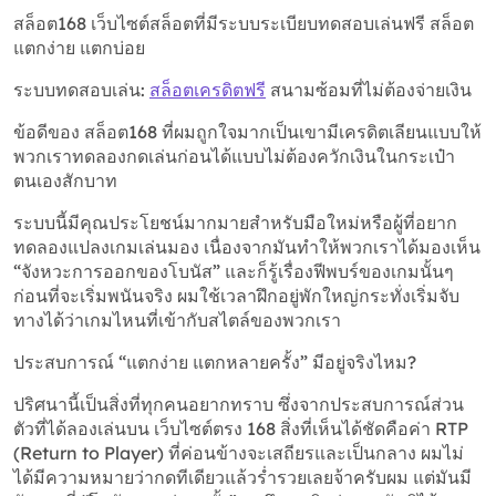
สล็อต168 เว็บไซต์สล็อตที่มีระบบระเบียบทดสอบเล่นฟรี สล็อต
แตกง่าย แตกบ่อย
ระบบทดสอบเล่น:
สล็อตเครดิตฟรี
สนามซ้อมที่ไม่ต้องจ่ายเงิน
ข้อดีของ สล็อต168 ที่ผมถูกใจมากเป็นเขามีเครดิตเลียนแบบให้
พวกเราทดลองกดเล่นก่อนได้แบบไม่ต้องควักเงินในกระเป๋า
ตนเองสักบาท
ระบบนี้มีคุณประโยชน์มากมายสำหรับมือใหม่หรือผู้ที่อยาก
ทดลองแปลงเกมเล่นมอง เนื่องจากมันทำให้พวกเราได้มองเห็น
“จังหวะการออกของโบนัส” และก็รู้เรื่องฟีพบร์ของเกมนั้นๆ
ก่อนที่จะเริ่มพนันจริง ผมใช้เวลาฝึกอยู่พักใหญ่กระทั่งเริ่มจับ
ทางได้ว่าเกมไหนที่เข้ากับสไตล์ของพวกเรา
ประสบการณ์ “แตกง่าย แตกหลายครั้ง” มีอยู่จริงไหม?
ปริศนานี้เป็นสิ่งที่ทุกคนอยากทราบ ซึ่งจากประสบการณ์ส่วน
ตัวที่ได้ลองเล่นบน เว็บไซต์ตรง 168 สิ่งที่เห็นได้ชัดคือค่า RTP
(Return to Player) ที่ค่อนข้างจะเสถียรและเป็นกลาง ผมไม่
ได้มีความหมายว่ากดทีเดียวแล้วร่ำรวยเลยจ้าครับผม แต่มันมี