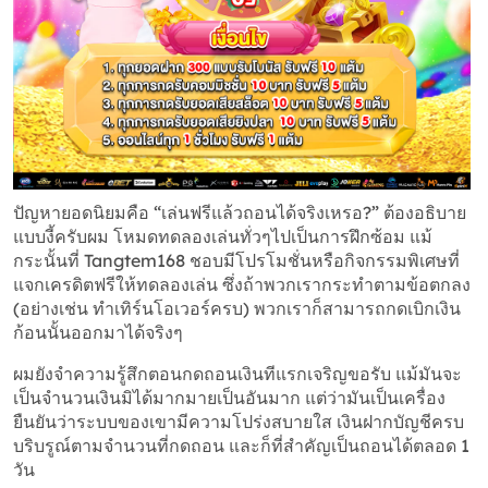
ปัญหายอดนิยมคือ “เล่นฟรีแล้วถอนได้จริงเหรอ?” ต้องอธิบาย
แบบงี้ครับผม โหมดทดลองเล่นทั่วๆไปเป็นการฝึกซ้อม แม้
กระนั้นที่ Tangtem168 ชอบมีโปรโมชั่นหรือกิจกรรมพิเศษที่
แจกเครดิตฟรีให้ทดลองเล่น ซึ่งถ้าพวกเรากระทำตามข้อตกลง
(อย่างเช่น ทำเทิร์นโอเวอร์ครบ) พวกเราก็สามารถกดเบิกเงิน
ก้อนนั้นออกมาได้จริงๆ
ผมยังจำความรู้สึกตอนกดถอนเงินทีแรกเจริญขอรับ แม้มันจะ
เป็นจำนวนเงินมิได้มากมายเป็นอันมาก แต่ว่ามันเป็นเครื่อง
ยืนยันว่าระบบของเขามีความโปร่งสบายใส เงินฝากบัญชีครบ
บริบรูณ์ตามจำนวนที่กดถอน และก็ที่สำคัญเป็นถอนได้ตลอด 1
วัน