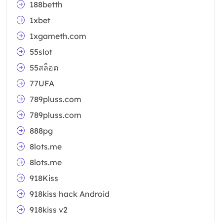
188betth
1xbet
1xgameth.com
55slot
55สล็อต
77UFA
789pluss.com
789pluss.com
888pg
8lots.me
8lots.me
918Kiss
918kiss hack Android
918kiss v2