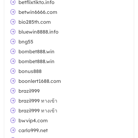
betflixtikto.info
betwin6666.com
bio285th.com
bluewin8888.info
bng55
bombet888.win
bombet888.win
bonus888
boonlert1688.com
brazil999
brazil999 ทางเข้า
brazil999 ทางเข้า
bwvip4.com
carlo999.net