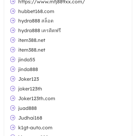
https://www.mfj889xx.com/
hubbet168.com
hydra888 สล็อต
hydra888 เครดิตฟรี
item388.net
item388.net
jinda55
jinda888
Joker123
joker123th
Joker123th.com
juad888
Judhai168
k1gt-auto.com