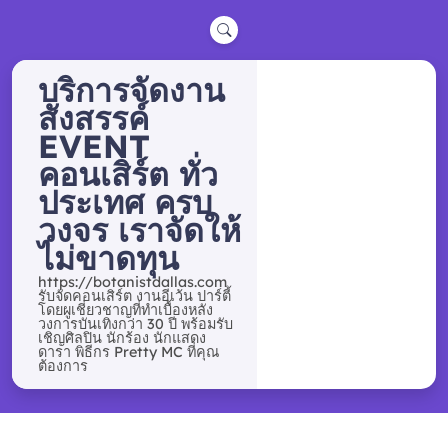
Skip
to
content
บริการจัดงาน
สังสรรค์
EVENT
คอนเสิร์ต ทั่ว
ประเทศ ครบ
วงจร เราจัดให้
ไม่ขาดทุน
https://botanistdallas.com
รับจัดคอนเสิร์ต งานอีเว้น ปาร์ตี้
โดยผูเชี่ยวชาญที่ทำเบื้องหลัง
วงการบันเทิงกว่า 30 ปี พร้อมรับ
เชิญศิลปิน นักร้อง นักแสดง
ดารา พิธีกร Pretty MC ที่คุณ
ต้องการ