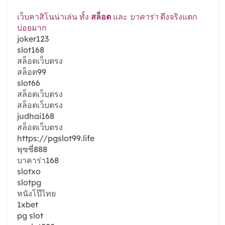
เว็บคาสิโนน่าเล่น ทั้ง
สล็อต
และ
บาคาร่า
ตึงจริงแตก
บ่อยมาก
joker123
slot168
สล็อตเว็บตรง
สล็อต99
slot66
สล็อตเว็บตรง
สล็อตเว็บตรง
judhai168
สล็อตเว็บตรง
https://pgslot99.life
พุซซี่888
บาคาร่า168
slotxo
slotpg
หนังโป๊ไทย
1xbet
pg slot