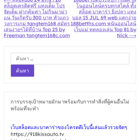
แนะแนว
สล็อตเครดิตฟรี แทงเต็ม โปร
โนออนไลน์ครบทุกสไตล์ ทั้ง
จัดเต็ม ฝากคุ้มค่า ไม่กินมาม่า
สล็อต บาคาร่า ยิงปลา แทง
เรื่อง
แน่ วันเกิดรับ 300 บาท หัวแถว
บอล 15 JUL 69 web แตกง่าย
วงการเกม tangtem168 สมัคร
188betths.com พนันออนไลน์
เล่นง่ายๆได้ที่บ้าน Top 25 by
เว็บแม่ ทดลองเล่น Top 81 by
Freeman tangtem168c.com
Nick
⟶
ค้นหา
สำหรับ:
การบรรลุเป้าหมายมักมาพร้อมกับการทำสิ่งที่ผู้คนอื่นไม่
พร้อมที่จะทำ
เว็บสล็อตและบาคาร่าของโครตดีเว็บนี้เล่นแล้วรวยจัดๆ
https://918kissauto.tv