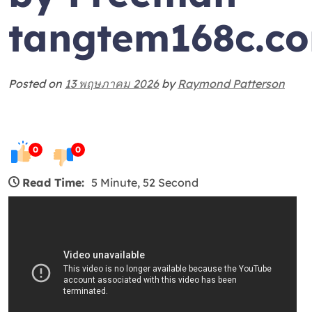
tangtem168c.c
Posted on
13 พฤษภาคม 2026
by
Raymond Patterson
0
0
Read Time:
5 Minute, 52 Second