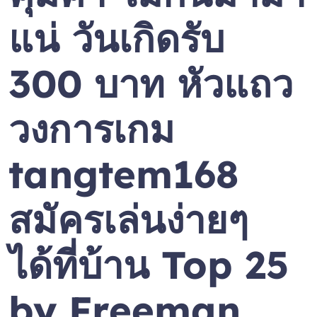
แน่ วันเกิดรับ
300 บาท หัวแถว
วงการเกม
tangtem168
สมัครเล่นง่ายๆ
ได้ที่บ้าน Top 25
by Freeman